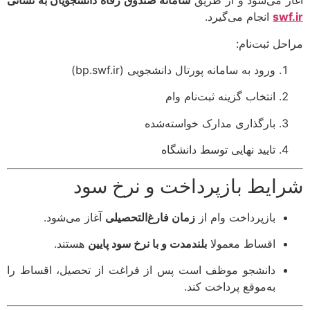
ز می‌شود و از طریق
سامانه صندوق رفاه دانشجویان به نشانی
swf
انجام می‌گیرد.
حل ثبت‌نام:
ورود به سامانه پورتال دانشجویی (
bp.swf.ir
)
انتخاب گزینه ثبت‌نام وام
بارگذاری مدارک خواسته‌شده
تایید نهایی توسط دانشگاه
ایط بازپرداخت و نرخ سود
بازپرداخت وام از
زمان فارغ‌التحصیلی
آغاز می‌شود.
اقساط معمولا
بلندمدت و با نرخ سود پایین
هستند.
دانشجو موظف است پس از فراغت از تحصیل، اقساط را
به‌موقع پرداخت کند.