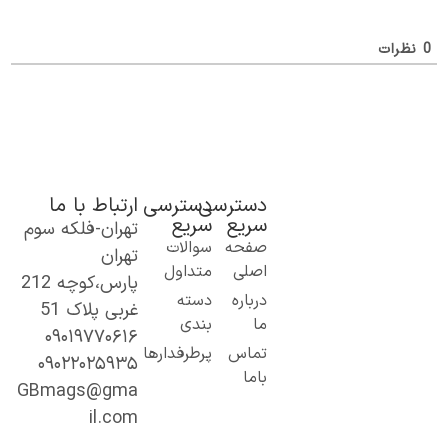
ظرات
دسترسی
دسترسی
ارتباط با ما
سریع
سریع
تهران-فلکه سوم
ک گام نو به
صفحه
سوالات
تهران
نیای اطلاعات؛
اصلی
متداول
پارس،کوچه 212
ز مطالب ساده
درباره
دسته
غربی پلاک 51
 کاربردی تا
ما
بندی
۰۹۰۱۹۷۷۰۶۱۶
حتوای
تماس
پرطرفدارها
۰۹۰۲۲۰۲۵۹۳۵
خصصی و
باما
میق.
GBmags@gma
ا ما، دنیا را
il.com
هتر کشف کنید!