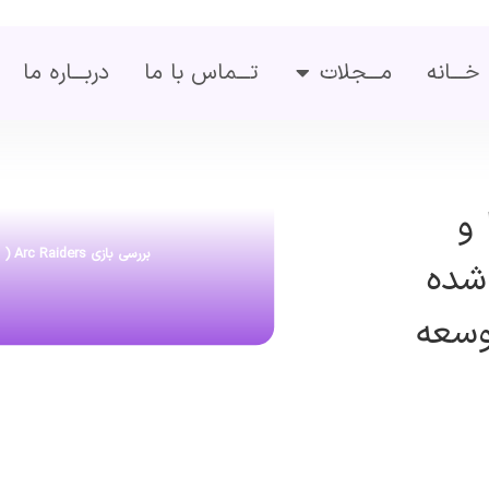
خـــانه
مـــجلات
تـــماس با ما
دربـــاره ما
 و
بررسی بازی Arc Raiders ( بهترین بازی شوتر سال 2025 )
 شده
توسعه