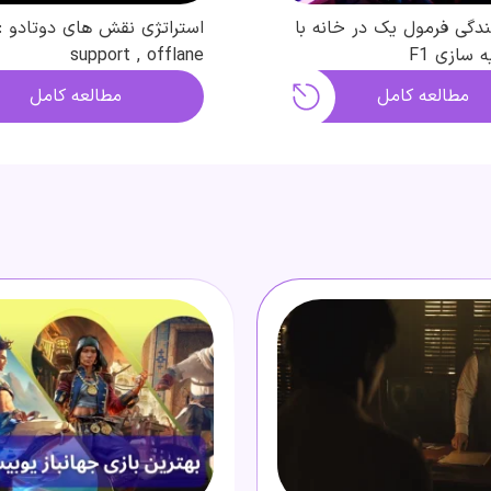
نندگی فرمول یک در خانه با
 سازی F1
support , offlane
مطالعه کامل
مطالعه کامل