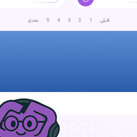
قبلی
1
2
3
4
5
بعدی