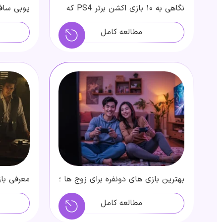
نگاهی به ۱۰ بازی اکشن برتر PS4 که
یوبی ساف
نباید از دست بدهید
گذار
مطالعه کامل
بهترین بازی های دونفره برای زوج ها ؛
با پارتنرت وقت بگذرون!
|داستان ب
گرافیک
مطالعه کامل