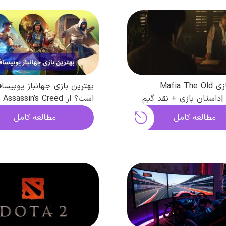
معرفی بازی Mafia The Old
بهترین بازی جهانباز یوبیسا
Countr |داستان بازی + نقد گیم
افیک
Cry
مطالعه کامل
مطالعه کامل