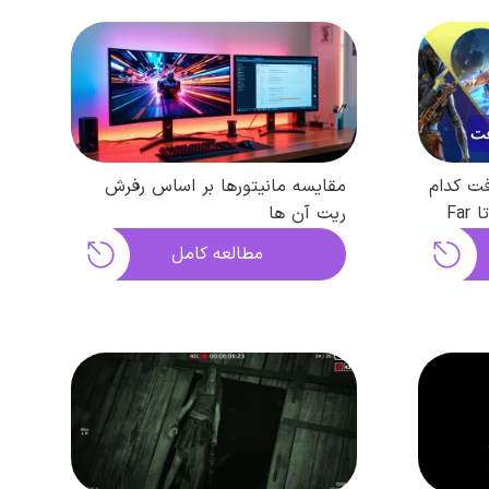
فت کدام
مقایسه مانیتورها بر اساس رفرش
است؟ از Assassin’s Creed تا Far
ریت آن ها
مطالعه کامل