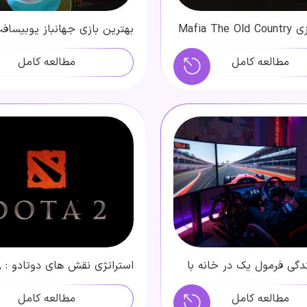
معرفی بازی Mafia The Old Country
بهترین بازی جهانباز یوبیساف
ازی + نقد گیم پلی و
است؟ از Assassin’s Creed تا Far Cry
مطالعه کامل
مطالعه کامل
ندگی فرمول یک در خانه با
اس
 سازی F1
support , offlane
مطالعه کامل
مطالعه کامل