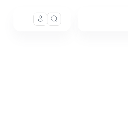
 چیست؟ (هفته اول دی 1404)