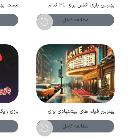
بهترین بازی اکشن برای PC کدام
لیست بهتر
است؟ ( فروردین 1404 )
PC ؛ ت
هزینه!
مطالعه کامل
بهترین فیلم های پیشنهادی برای
بازی رایگ
تماشا در آخر هفته! ( اسفند 1403 )
چیست؟ (هف
مطالعه کامل