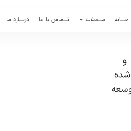
خـــانه
مـــجلات
تـــماس با ما
دربـــاره ما
 و
بازی رایگان اپیک گیمز این هفته
 شده
توسعه