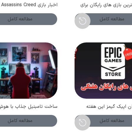
ین بازی های رایگان برای
اخبار بازی Assassins Creed
جربه ای هیجان انگیز بدون
Shadows از شروعی طوفانی ت
پرفروش ترین بازی ماه
مطالعه کامل
مطالعه کامل
ان اپیک گیمز این هفته
ساخت تامبنیل جذاب با هوش
ته اول دی 1404)
مصنوعی و کسب درآمد دلاری 
فروردین 1404 )
مطالعه کامل
مطالعه کامل