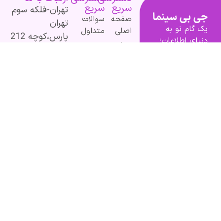
سریع
سریع
تهران-فلکه سوم
صفحه
سوالات
تهران
یک گام نو به
اصلی
متداول
پارس،کوچه 212
دنیای اطلاعات؛
درباره
دسته
غربی پلاک 51
از مطالب ساده
ما
بندی
۰۹۰۱۹۷۷۰۶۱۶
و کاربردی تا
تماس
پرطرفدارها
۰۹۰۲۲۰۲۵۹۳۵
محتوای
باما
تخصصی و
GBmags@gma
عمیق.
il.com
با ما، دنیا را
بهتر کشف کنید!
«جیبی‌مگز»
همراه همیشگی
شما در مسیر
یادگیری، آگاهی
و تجربه‌های تازه
است.
اینجا هر روز
فرصت تازه‌ای