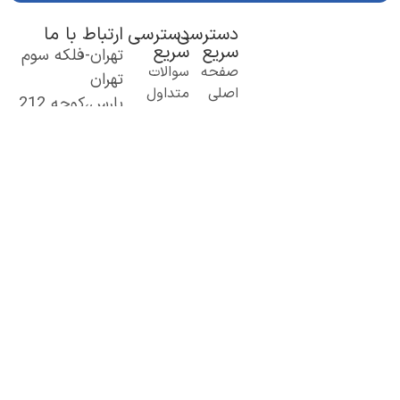
دسترسی
دسترسی
ارتباط با ما
سریع
سریع
تهران-فلکه سوم
یک گام نو به
صفحه
سوالات
تهران
دنیای اطلاعات؛
اصلی
متداول
پارس،کوچه 212
از مطالب ساده
درباره
دسته
غربی پلاک 51
و کاربردی تا
ما
بندی
۰۹۰۱۹۷۷۰۶۱۶
محتوای
تماس
پرطرفدارها
۰۹۰۲۲۰۲۵۹۳۵
تخصصی و
باما
عمیق.
GBmags@gma
با ما، دنیا را
il.com
بهتر کشف کنید!
«جیبی‌مگز»
همراه همیشگی
شما در مسیر
یادگیری، آگاهی
و تجربه‌های تازه
است.
اینجا هر روز