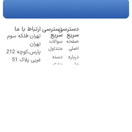
دسترسی
دسترسی
ارتباط با ما
سریع
سریع
تهران-فلکه سوم
یک گام نو به
صفحه
سوالات
تهران
دنیای اطلاعات؛
اصلی
متداول
پارس،کوچه 212
از مطالب ساده
درباره
دسته
غربی پلاک 51
و کاربردی تا
ما
بندی
۰۹۰۱۹۷۷۰۶۱۶
محتوای
تماس
پرطرفدارها
۰۹۰۲۲۰۲۵۹۳۵
تخصصی و
باما
عمیق.
GBmags@gma
با ما، دنیا را
il.com
بهتر کشف کنید!
«جیبی‌مگز»
همراه همیشگی
شما در مسیر
یادگیری، آگاهی