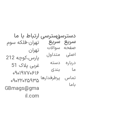
دسترسی
دسترسی
ارتباط با ما
سریع
سریع
تهران-فلکه سوم
ک گام نو به
صفحه
سوالات
تهران
نیای اطلاعات؛
اصلی
متداول
پارس،کوچه 212
ز مطالب ساده
درباره
دسته
غربی پلاک 51
 کاربردی تا
ما
بندی
۰۹۰۱۹۷۷۰۶۱۶
حتوای
تماس
پرطرفدارها
۰۹۰۲۲۰۲۵۹۳۵
خصصی و
باما
میق.
GBmags@gma
ا ما، دنیا را
il.com
هتر کشف کنید!
جیبی‌مگز»
مراه همیشگی
ما در مسیر