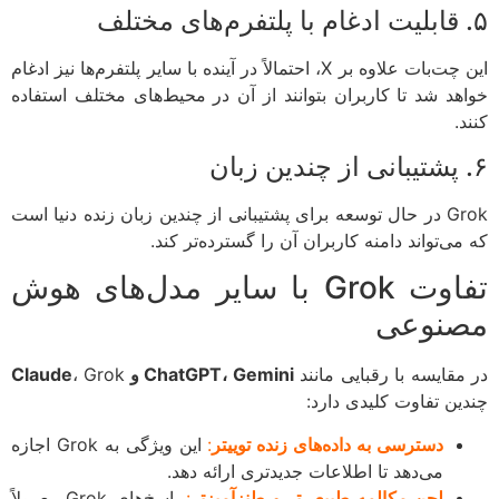
این چت‌بات علاوه بر X، احتمالاً در آینده با سایر پلتفرم‌ها نیز ادغام
هد شد تا کاربران بتوانند از آن در محیط‌های مختلف استفاده
.
Grok در حال توسعه برای پشتیبانی از چندین زبان زنده دنیا است
ی‌تواند دامنه کاربران آن را گسترده‌تر کند.
تفاوت Grok با سایر مدل‌های هوش
نوعی
مقایسه با رقبایی مانند
ChatGPT، Gemini و Claude
، Grok
ین تفاوت کلیدی دارد:
دسترسی به داده‌های زنده توییتر
:
این ویژگی به Grok اجازه
می‌دهد تا اطلاعات جدیدتری ارائه دهد.
لحن مکالمه طبیعی‌تر و طنزآمیزتر
:
پاسخ‌های Grok معمولاً