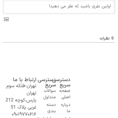
ظرات
دسترسی
دسترسی
ارتباط با ما
سریع
سریع
تهران-فلکه سوم
ک گام نو به
صفحه
سوالات
تهران
نیای اطلاعات؛
اصلی
متداول
پارس،کوچه 212
ز مطالب ساده
درباره
دسته
غربی پلاک 51
 کاربردی تا
ما
بندی
۰۹۰۱۹۷۷۰۶۱۶
حتوای