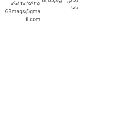
تماس
پرطرفدارها
۰۹۰۲۲۰۲۵۹۳۵
خصصی و
باما
میق.
GBmags@gma
ا ما، دنیا را
il.com
هتر کشف کنید!
جیبی‌مگز»
مراه همیشگی
ما در مسیر
ادگیری، آگاهی
 تجربه‌های تازه
ست.
ینجا هر روز
رصت تازه‌ای
رای مطالعه،
شف و رشد
نتظر شماست.