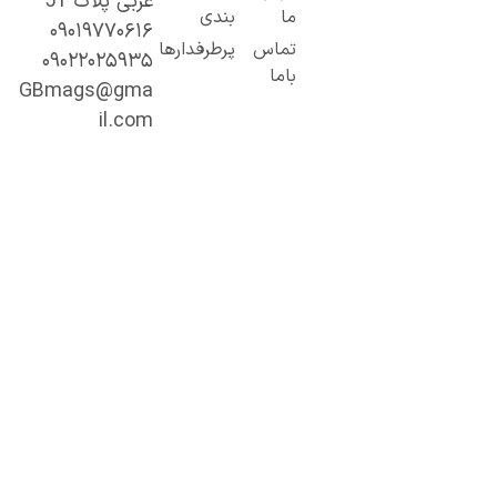
غربی پلاک 51
 کاربردی تا
ما
بندی
۰۹۰۱۹۷۷۰۶۱۶
حتوای
تماس
پرطرفدارها
۰۹۰۲۲۰۲۵۹۳۵
خصصی و
باما
میق.
GBmags@gma
ا ما، دنیا را
il.com
هتر کشف کنید!
جیبی‌مگز»
مراه همیشگی
ما در مسیر
ادگیری، آگاهی
 تجربه‌های تازه
ست.
ینجا هر روز
رصت تازه‌ای
رای مطالعه،
شف و رشد
نتظر شماست.