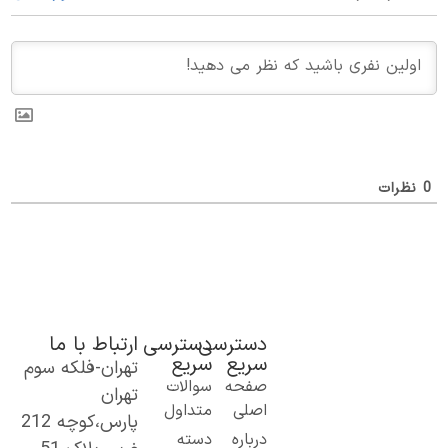
ظرات
دسترسی
دسترسی
ارتباط با ما
سریع
سریع
تهران-فلکه سوم
ک گام نو به
صفحه
سوالات
تهران
نیای اطلاعات؛
اصلی
متداول
پارس،کوچه 212
ز مطالب ساده
درباره
دسته