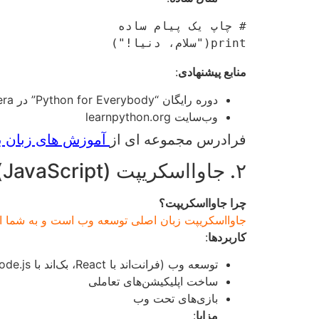
print("سلام، دنیا!")

منابع پیشنهادی
:
دوره رایگان “Python for Everybody” در Coursera
وب‌سایت learnpython.org
فرادرس مجموعه ای از
آموزش های زبان بر
۲. جاوااسکریپت (JavaScript)
چرا جاوااسکریپت؟
جاوااسکریپت زبان اصلی توسعه وب است و به شما امکان
کاربردها
:
توسعه وب (فرانت‌اند با React، بک‌اند با Node.js)
ساخت اپلیکیشن‌های تعاملی
بازی‌های تحت وب
مزایا
: