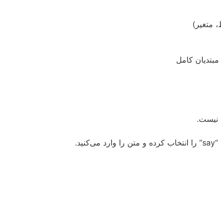
، متغیر)
مبتدیان کامل
 نیست.
ید.