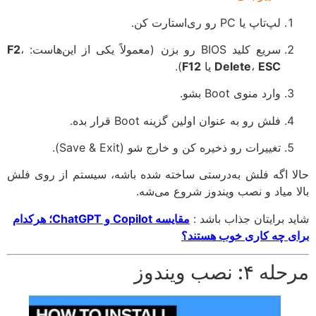
لپ‌تاپ یا PC رو ری‌استارت کن.
سریع کلید BIOS رو بزن (معمولاً یکی از این‌هاست:
،
F2
ESC
،
Delete
یا
F12
).
وارد منوی Boot بشو.
فلش رو به عنوان اولین گزینه Boot قرار بده.
تغییرات رو ذخیره کن و خارج شو (Save & Exit).
حالا اگه فلش به‌درستی ساخته شده باشه، سیستم از روی فلش
بالا میاد و نصب ویندوز شروع می‌شه.
شاید برایتان جذاب باشد :
مقایسه Copilot و ChatGPT؛ هرکدام
برای چه کاری خوب هستند؟
مرحله ۴: نصب ویندوز