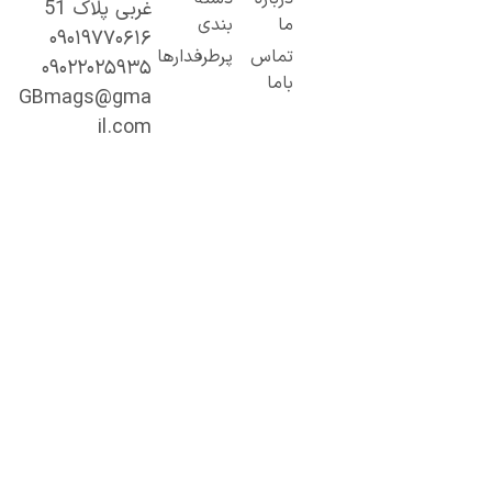
غربی پلاک 51
و کاربردی تا
ما
بندی
۰۹۰۱۹۷۷۰۶۱۶
محتوای
تماس
پرطرفدارها
۰۹۰۲۲۰۲۵۹۳۵
تخصصی و
باما
عمیق.
GBmags@gma
با ما، دنیا را
il.com
بهتر کشف کنید!
«جیبی‌مگز»
همراه همیشگی
شما در مسیر
یادگیری، آگاهی
و تجربه‌های تازه
است.
اینجا هر روز
فرصت تازه‌ای
برای مطالعه،
کشف و رشد
منتظر شماست.