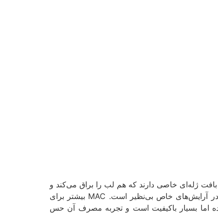
یتوان این برند را نام برد .برق لب‌های MAC بافت ژله‌ای خاصی دارند که هم لب را براق می‌کند و
هم رطوبت آن را حفظ می‌نماید. د مقایسه برق لب خارجی، برق لب‌های مک کمی ضخیم‌تر هستند اما جلوه براق آن‌ها در آرایش‌های خاص بی‌نظیر است. MAC بیشتر برای
ده اما بسیار باکیفیت است و تجربه مصرف آن حس