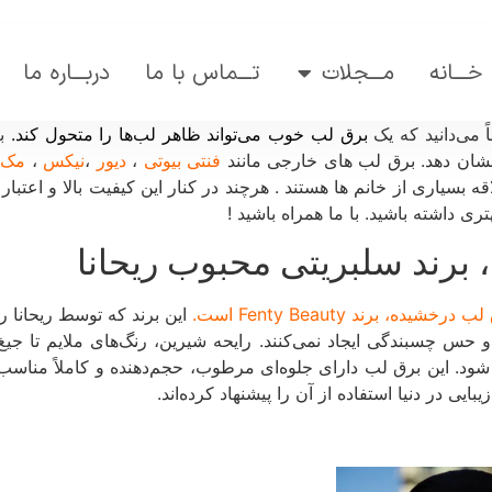
خـــانه
مـــجلات
تـــماس با ما
دربـــاره ما
ً می‌دانید که یک
برق لب خوب می‌تواند ظاهر لب‌ها را متحول کند.
بر
 نشان دهد. برق لب های خارجی مانند
فنتی بیوتی
،
دیور
،
نیکس
،
مک
بسیاری از خانم ها هستند . هرچند در کنار این کیفیت بالا و اعتبار 
ی داشته باشید. با ما همراه باشید !
 برند Fenty Beauty است.
این برند که توسط ریحانا ر
ای دنیا شود. این برق لب دارای جلوه‌ای مرطوب، حجم‌دهنده و کاملاً من
ی در دنیا استفاده از آن را پیشنهاد کرده‌اند.