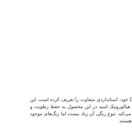
از برق لب خارجی حجم دهنده میتوان این برند را نام برد .برند معروف Dior با برق لب‌های Dior Addict Lip Maximizer خود، استانداردی متفاوت را تعریف کرده است. این
 هیالورونیک اسید در این محصول به حفظ رطوبت و
نیز معرفی می‌کند. تنوع رنگی آن زیاد نیست اما رنگ‌های موجود
هستند.