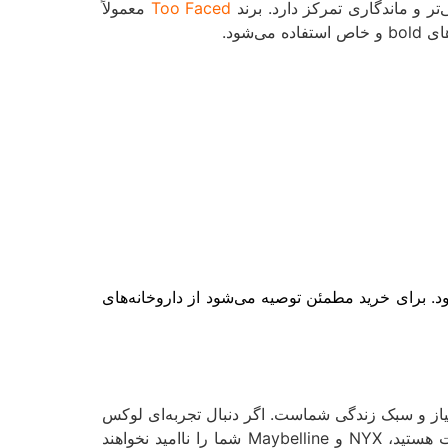
Too Faced
معمولاً
ی‌شود.
د. برای خرید مطمئن توصیه می‌شود از داروخانه‌های
از و سبک زندگی شماست. اگر دنبال تجربه‌ای لوکس
و حرفه‌ای هستید، برندهایی مانند Dior یا Fenty انتخابی عالی هستند. اگر بیشتر به دنبال محصولی اقتصادی ولی باکیفیت هستید، NYX و Maybelline شما را ناامید نخواهند