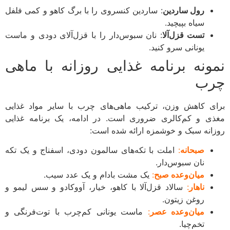
رول ساردین
: ساردین کنسروی را با برگ کاهو و کمی فلفل
سیاه بپیچید.
تست قزل‌آلا
: نان سبوس‌دار را با قزل‌آلای دودی و ماست
یونانی سرو کنید.
ونه برنامه غذایی روزانه با ماهی
ب
ی کاهش وزن، ترکیب ماهی‌های چرب با سایر مواد غذایی
ی و کم‌کالری ضروری است. در ادامه، یک برنامه غذایی
انه سبک و خوشمزه ارائه شده است:
صبحانه
:
املت با تکه‌های سالمون دودی، اسفناج و یک تکه
نان سبوس‌دار.
میان‌وعده صبح
:
یک مشت بادام و یک عدد سیب.
ناهار
:
سالاد قزل‌آلا با کاهو، خیار، آووکادو و سس لیمو و
روغن زیتون.
میان‌وعده عصر
:
ماست یونانی کم‌چرب با توت‌فرنگی و
تخم‌چیا.