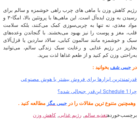
م کاهش وزن با ماهی های چرب راهی خوشمزه و سالم برای
رسیدن به وزن ایده‌آل است. این ماهی‌ها با پروتئین بالا، امگا-۳ و
د مغذی، نه تنها به چربی‌سوزی کمک می‌کنند، بلکه سلامت
، مغز و پوست را نیز بهبود می‌بخشند. با گنجاندن وعده‌های
 و خوشمزه مانند سالمون کبابی، سالاد ساردین یا قزل‌آلای
رپز در رژیم غذایی و رعایت سبک زندگی سالم، می‌توانید
راحتی وزن کم کنید و از طعم غذاها لذت ببرید.
یبی شف
بخوانید :
تمندترین ابزارها برای فروش بیشتر با هوش مصنوعی
جالی شده؟
چنین متنوع ترین مقالات را در
جیبی مگز
مطالعه کنید .
سب خورده
تغذیه سالم
,
رژیم غذایی
,
کاهش وزن