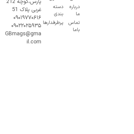
پارس،کوچه 212
ز مطالب ساده
درباره
دسته
غربی پلاک 51
 کاربردی تا
ما
بندی
۰۹۰۱۹۷۷۰۶۱۶
حتوای
تماس
پرطرفدارها
۰۹۰۲۲۰۲۵۹۳۵
خصصی و
باما
میق.
GBmags@gma
ا ما، دنیا را
il.com
هتر کشف کنید!
جیبی‌مگز»
مراه همیشگی
ما در مسیر
ادگیری، آگاهی
 تجربه‌های تازه
ست.
ینجا هر روز
رصت تازه‌ای
رای مطالعه،
شف و رشد
نتظر شماست.