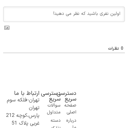
ظرات
دسترسی
دسترسی
ارتباط با ما
سریع
سریع
تهران-فلکه سوم
ک گام نو به
صفحه
سوالات
تهران
نیای اطلاعات؛
اصلی
متداول
پارس،کوچه 212
ز مطالب ساده
درباره
دسته
غربی پلاک 51
 کاربردی تا
ما
بندی