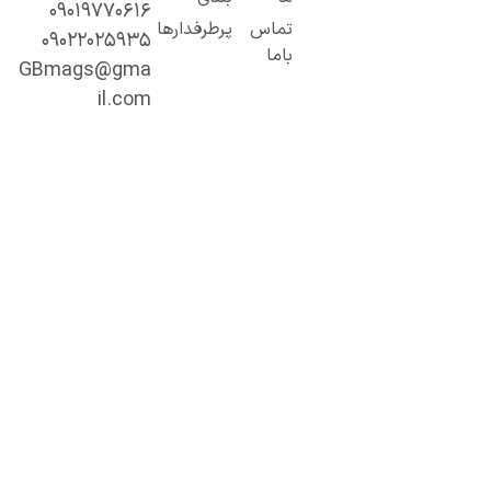
۰۹۰۱۹۷۷۰۶۱۶
حتوای
تماس
پرطرفدارها
۰۹۰۲۲۰۲۵۹۳۵
خصصی و
باما
میق.
GBmags@gma
ا ما، دنیا را
il.com
هتر کشف کنید!
جیبی‌مگز»
مراه همیشگی
ما در مسیر
ادگیری، آگاهی
 تجربه‌های تازه
ست.
ینجا هر روز
رصت تازه‌ای
رای مطالعه،
شف و رشد
نتظر شماست.