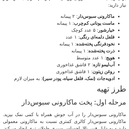
 دارید:
ماکارونی سبوس‌دار
: ۲ پیمانه
ماست یونانی کم‌چرب
: ۱ پیمانه
خیارشور
: ۵ عدد کوچک
فلفل دلمه‌ای رنگی
: ۱ عدد
نخودفرنگی پخته‌شده
: ۱ پیمانه
ذرت پخته‌شده
: ۱ پیمانه
هویج
: ۱ عدد متوسط
آب‌لیمو تازه
: ۲ قاشق غذاخوری
روغن زیتون
: ۱ قاشق غذاخوری
ادویه‌جات (نمک، فلفل سیاه، پودر سیر)
: به میزان لازم
ز تهیه
حله اول: پخت ماکارونی سبوس‌دار
ارونی سبوس‌دار را در آب جوش همراه با کمی نمک بپزید.
ارونی سبوس‌دار کالری کمتری نسبت به ماکارونی معمولی
د و به دلیل فیبر بالا، احساس سیری طولانی‌تری ایجاد می‌کند.