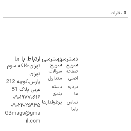
ظرات
دسترسی
دسترسی
ارتباط با ما
سریع
سریع
تهران-فلکه سوم
ک گام نو به
صفحه
سوالات
تهران
نیای اطلاعات؛
اصلی
متداول
پارس،کوچه 212
ز مطالب ساده
درباره
دسته
غربی پلاک 51
 کاربردی تا
ما
بندی
۰۹۰۱۹۷۷۰۶۱۶
حتوای
تماس
پرطرفدارها
۰۹۰۲۲۰۲۵۹۳۵
خصصی و
باما
میق.
GBmags@gma
ا ما، دنیا را
il.com
هتر کشف کنید!