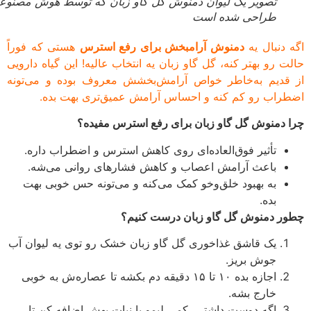
تصویر یک لیوان دمنوش گل گاو زبان که توسط هوش مصنوعی
طراحی شده است
 دنبال یه
دمنوش آرامبخش برای رفع استرس
هستی که فوراً
ت رو بهتر کنه، گل گاو زبان یه انتخاب عالیه! این گیاه دارویی
قدیم به‌خاطر خواص آرامش‌بخشش معروف بوده و می‌تونه
راب رو کم کنه و احساس آرامش عمیق‌تری بهت بده.
 دمنوش گل گاو زبان برای رفع استرس مفیده؟
تأثیر فوق‌العاده‌ای روی کاهش استرس و اضطراب داره.
باعث آرامش اعصاب و کاهش فشارهای روانی می‌شه.
به بهبود خلق‌وخو کمک می‌کنه و می‌تونه حس خوبی بهت
بده.
ر دمنوش گل گاو زبان درست کنیم؟
یک قاشق غذاخوری گل گاو زبان خشک رو توی یه لیوان آب
جوش بریز.
اجازه بده ۱۰ تا ۱۵ دقیقه دم بکشه تا عصاره‌ش به خوبی
خارج بشه.
اگه دوست داشتی، کمی لیمو یا نبات بهش اضافه کن تا