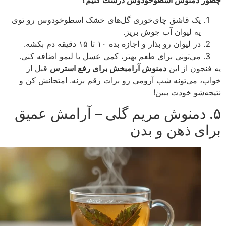
ر دمنوش اسطوخودوس درست کنیم؟
یک قاشق چای‌خوری گل‌های خشک اسطوخودوس رو توی
یه لیوان آب جوش بریز.
در لیوان رو بذار و اجازه بده ۱۰ تا ۱۵ دقیقه دم بکشه.
می‌تونی برای طعم بهتر، کمی عسل یا لیمو اضافه کنی.
فنجون از این
دمنوش آرامبخش برای رفع استرس
قبل از
ب، می‌تونه شب آرومی رو برات رقم بزنه. امتحانش کن و
جه‌شو خودت ببین!
. دمنوش مریم گلی – آرامش عمیق
ای ذهن و بدن