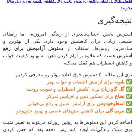
گ های آرامش بخش و تاثیر آن روی کاهش استرس رو ازینجا
ید
یجه‌گیری
رس بخش اجتناب‌ناپذیری از زندگی امروزیه، اما راه‌های
عی زیادی برای کاهشش وجود داره. یکی از بهترین و
ه‌ترین روش‌ها، استفاده از
دمنوش آرامبخش برای رفع
ترس
هست که علاوه بر آرام کردن ذهن، به بهبود کیفیت خواب
اهش اضطراب هم کمک می‌کنه.
له، ۵ دمنوش فوق‌العاده مؤثر رو معرفی کردیم:
بابونه
برای آرامش اعصاب و خواب بهتر
گل گاو زبان
برای کاهش اضطراب و تقویت روحیه
نعناع
برای تسکین ذهن و افزایش تمرکز
اسطوخودوس
برای آرامش عمیق و رفع بی‌خوابی
مریم گلی
برای کاهش تنش‌های عصبی و بهبود خلق‌وخو
فه کردن این دمنوش‌ها به روتین روزانه می‌تونه یه تغییر مثبت
 سبک زندگی‌ات ایجاد کنه. پس دفعه بعد که حس کردی