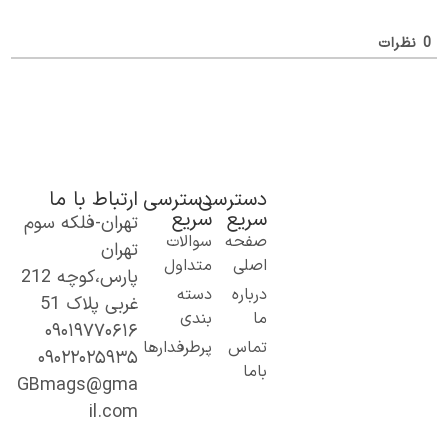
ظرات
دسترسی
دسترسی
ارتباط با ما
سریع
سریع
تهران-فلکه سوم
ک گام نو به
صفحه
سوالات
تهران
نیای اطلاعات؛
اصلی
متداول
پارس،کوچه 212
ز مطالب ساده
درباره
دسته
غربی پلاک 51
 کاربردی تا
ما
بندی
۰۹۰۱۹۷۷۰۶۱۶
حتوای
تماس
پرطرفدارها
۰۹۰۲۲۰۲۵۹۳۵
خصصی و
باما
میق.
GBmags@gma
ا ما، دنیا را
il.com
هتر کشف کنید!