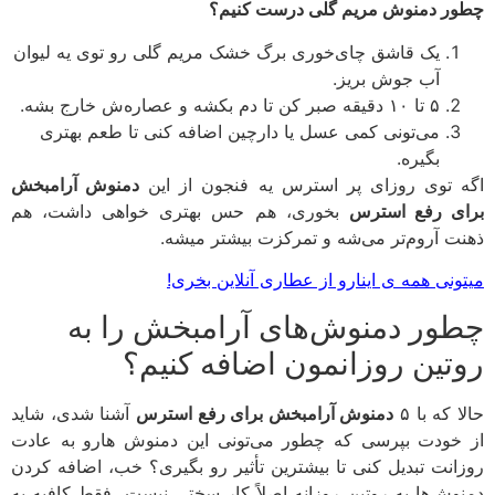
ر دمنوش مریم گلی درست کنیم؟
یک قاشق چای‌خوری برگ خشک مریم گلی رو توی یه لیوان
آب جوش بریز.
۵ تا ۱۰ دقیقه صبر کن تا دم بکشه و عصاره‌ش خارج بشه.
می‌تونی کمی عسل یا دارچین اضافه کنی تا طعم بهتری
بگیره.
 توی روزای پر استرس یه فنجون از این
دمنوش آرامبخش
ی رفع استرس
بخوری، هم حس بهتری خواهی داشت، هم
ت آروم‌تر می‌شه و تمرکزت بیشتر میشه.
ونی همه ی اینارو از عطاری آنلاین بخری!
ور دمنوش‌های آرامبخش را به
تین روزانمون اضافه کنیم؟
 که با ۵
دمنوش آرامبخش برای رفع استرس
آشنا شدی، شاید
خودت بپرسی که چطور می‌تونی این دمنوش‌ هارو به عادت
انت تبدیل کنی تا بیشترین تأثیر رو بگیری؟ خب، اضافه کردن
وش‌ها به روتین روزانه اصلاً کار سختی نیست، فقط کافیه یه