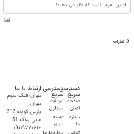
ظرات
دسترسی
دسترسی
ارتباط با ما
سریع
سریع
تهران-فلکه سوم
ک گام نو به
صفحه
سوالات
تهران
نیای اطلاعات؛
اصلی
متداول
پارس،کوچه 212
ز مطالب ساده
درباره
دسته
غربی پلاک 51
 کاربردی تا
ما
بندی
۰۹۰۱۹۷۷۰۶۱۶
حتوای
تماس
پرطرفدارها