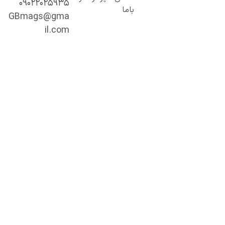
۰۹۰۲۲۰۲۵۹۳۵
خصصی و
باما
میق.
GBmags@gma
ا ما، دنیا را
il.com
هتر کشف کنید!
جیبی‌مگز»
مراه همیشگی
ما در مسیر
ادگیری، آگاهی
 تجربه‌های تازه
ست.
ینجا هر روز
رصت تازه‌ای
رای مطالعه،
شف و رشد
نتظر شماست.