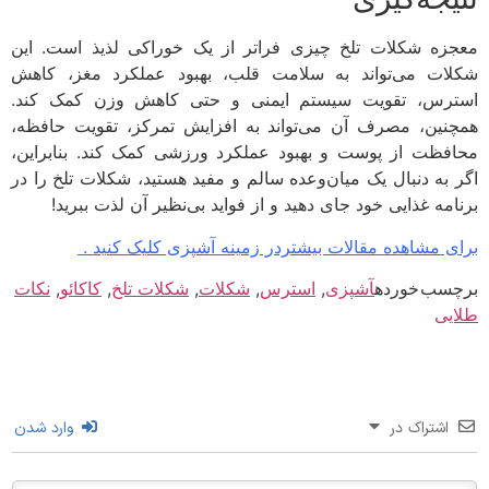
زه شکلات تلخ چیزی فراتر از یک خوراکی لذیذ است. این
ات می‌تواند به سلامت قلب، بهبود عملکرد مغز، کاهش
رس، تقویت سیستم ایمنی و حتی کاهش وزن کمک کند.
نین، مصرف آن می‌تواند به افزایش تمرکز، تقویت حافظه،
فظت از پوست و بهبود عملکرد ورزشی کمک کند. بنابراین،
 به دنبال یک میان‌وعده سالم و مفید هستید، شکلات تلخ را در
امه غذایی خود جای دهید و از فواید بی‌نظیر آن لذت ببرید!
ی مشاهده مقالات بیشتردر زمینه آشپزی کلیک کنید .
سب خورده
آشپزی
,
استرس
,
شکلات
,
شکلات تلخ
,
کاکائو
,
نکات
یی
اشتراک در
وارد شدن