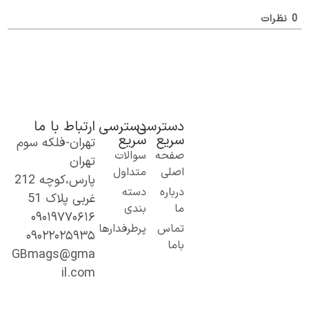
ظرات
دسترسی
دسترسی
ارتباط با ما
سریع
سریع
تهران-فلکه سوم
ک گام نو به
صفحه
سوالات
تهران
نیای اطلاعات؛
اصلی
متداول
پارس،کوچه 212
ز مطالب ساده
درباره
دسته
غربی پلاک 51
 کاربردی تا
ما
بندی
۰۹۰۱۹۷۷۰۶۱۶
حتوای
تماس
پرطرفدارها
۰۹۰۲۲۰۲۵۹۳۵
خصصی و
باما
میق.
GBmags@gma
ا ما، دنیا را
il.com
هتر کشف کنید!
جیبی‌مگز»