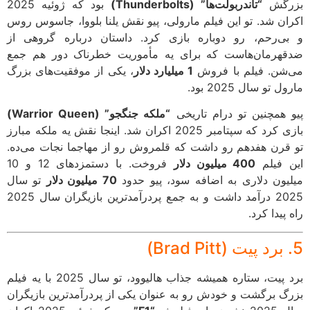
رگش
“تاندربولت‌ها” (Thunderbolts)
بود که ژوئیه 2025
ان شد. تو این فیلم مارولی، پیو نقش یلنا بلووا، جاسوس روس
ی‌رحم، رو دوباره بازی کرد. داستان درباره گروهی از
هرمان‌هاست که برای یه مأموریت خطرناک دور هم جمع
شن. فیلم با فروش
1 میلیارد دلار
، یکی از موفقیت‌های بزرگ
 تو سال 2025 بود.
 همچنین تو درام تاریخی
“ملکه جنگجو” (Warrior Queen)
بازی کرد که سپتامبر 2025 اکران شد. اینجا نقش یه ملکه مبارز
قرن هفدهم رو داشت که قلمروش رو از مهاجما نجات می‌ده.
 فیلم
400 میلیون دلار
فروخت. با دستمزدهای 12 و 10
یون دلاری به اضافه سود، پیو حدود
70 میلیون دلار
تو سال
2025 درآمد داشت و به جمع پردرآمدترین بازیگران سال 2025
پیدا کرد.
برد پیت، ستاره همیشه جذاب هالیوود، تو سال 2025 با یه فیلم
گ برگشت و خودش رو به عنوان یکی از پردرآمدترین بازیگران