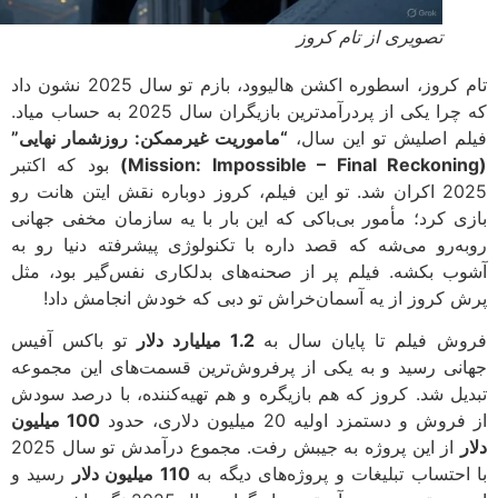
تصویری از تام کروز
تام کروز، اسطوره اکشن هالیوود، بازم تو سال 2025 نشون داد
که چرا یکی از پردرآمدترین بازیگران سال 2025 به حساب میاد.
م اصلیش تو این سال،
“ماموریت غیرممکن: روزشمار نهایی”
بود که اکتبر
2025 اکران شد. تو این فیلم، کروز دوباره نقش ایتن هانت رو
ی کرد؛ مأمور بی‌باکی که این بار با یه سازمان مخفی جهانی
ه‌رو می‌شه که قصد داره با تکنولوژی پیشرفته دنیا رو به
ب بکشه. فیلم پر از صحنه‌های بدلکاری نفس‌گیر بود، مثل
 کروز از یه آسمان‌خراش تو دبی که خودش انجامش داد!
ش فیلم تا پایان سال به
1.2 میلیارد دلار
تو باکس آفیس
نی رسید و به یکی از پرفروش‌ترین قسمت‌های این مجموعه
یل شد. کروز که هم بازیگره و هم تهیه‌کننده، با درصد سودش
وش و دستمزد اولیه 20 میلیون دلاری، حدود
100 میلیون
از این پروژه به جیبش رفت. مجموع درآمدش تو سال 2025
احتساب تبلیغات و پروژه‌های دیگه به
110 میلیون دلار
رسید و