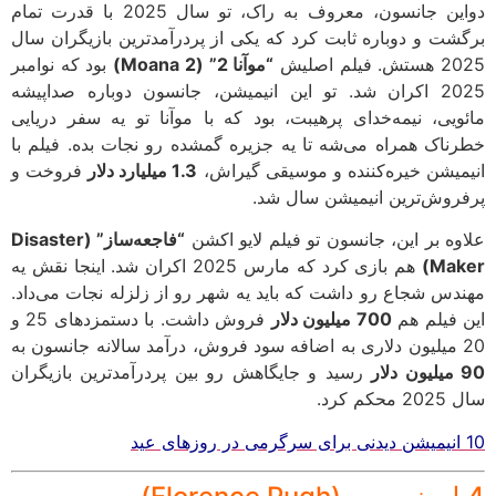
دواین جانسون، معروف به راک، تو سال 2025 با قدرت تمام
شت و دوباره ثابت کرد که یکی از پردرآمدترین بازیگران سال
فیلم اصلیش
“موآنا 2” (Moana 2)
بود که نوامبر
2025 اکران شد. تو این انیمیشن، جانسون دوباره صداپیشه
ویی، نیمه‌خدای پرهیبت، بود که با موآنا تو یه سفر دریایی
ناک همراه می‌شه تا یه جزیره گمشده رو نجات بده. فیلم با
میشن خیره‌کننده و موسیقی گیراش،
1.3 میلیارد دلار
فروخت و
روش‌ترین انیمیشن سال شد.
وه بر این، جانسون تو فیلم لایو اکشن
“فاجعه‌ساز” (Disaster
Mak
هم بازی کرد که مارس 2025 اکران شد. اینجا نقش یه
دس شجاع رو داشت که باید یه شهر رو از زلزله نجات می‌داد.
 فیلم هم
700 میلیون دلار
فروش داشت. با دستمزدهای 25 و
ر
رسید و جایگاهش رو بین پردرآمدترین بازیگران
کم کرد.