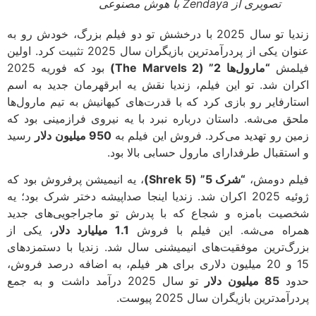
تصویری از Zendaya با هوش مصنوعی
زندیا تو سال 2025 با درخشش تو دو فیلم بزرگ، خودش رو به
عنوان یکی از پردرآمدترین بازیگران سال 2025 تثبیت کرد. اولین
لمش
“مارول‌ها 2” (The Marvels 2)
بود که فوریه 2025
ان شد. تو این فیلم، زندیا نقش یه ابرقهرمان جدید به اسم
ارفایر رو بازی کرد که با قدرت‌های کیهانیش به تیم مارول‌ها
ق می‌شه. داستان درباره نبرد با یه نیروی فرازمینی بود که
ن رو تهدید می‌کرد. فروش این فیلم به
950 میلیون دلار
رسید
ستقبال طرفدارای مارول حسابی بالا بود.
م دومش،
“شرک 5” (Shrek 5)
، یه انیمیشن پرفروش بود که
ژوئیه 2025 اکران شد. زندیا اینجا صداپیشه دختر شرک بود؛ یه
یت بامزه و شجاع که با پدرش تو ماجراجویی‌های جدید
اه می‌شه. این فیلم با فروش
1.1 میلیارد دلار
، یکی از
گ‌ترین موفقیت‌های انیمیشنی سال شد. زندیا با دستمزدهای
15 و 20 میلیون دلاری برای هر فیلم، به اضافه درصد فروش،
ود
85 میلیون دلار
تو سال 2025 درآمد داشت و به جمع
مدترین بازیگران سال 2025 پیوست.