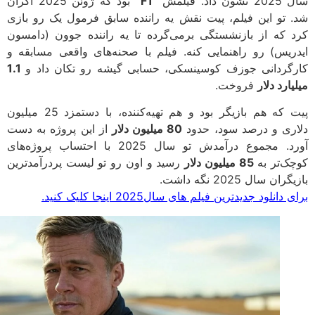
 داد. فیلمش
“F1”
بود که ژوئن 2025 اکران
 تو این فیلم، پیت نقش یه راننده سابق فرمول یک رو بازی
 که از بازنشستگی برمی‌گرده تا یه راننده جوون (دامسون
ریس) رو راهنمایی کنه. فیلم با صحنه‌های واقعی مسابقه و
گردانی جوزف کوسینسکی، حسابی گیشه رو تکان داد و
1.1
ارد دلار
فروخت.
پیت که هم بازیگر بود و هم تهیه‌کننده، با دستمزد 25 میلیون
ری و درصد سود، حدود
80 میلیون دلار
از این پروژه به دست
آورد. مجموع درآمدش تو سال 2025 با احتساب پروژه‌های
ک‌تر به
85 میلیون دلار
رسید و اون رو تو لیست پردرآمدترین
ان سال 2025 نگه داشت.
دانلود جدیدترین فیلم های سال2025 اینجا کلیک کنید.