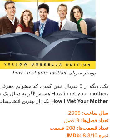
پوستر سریال how i met your mother
یکی دیگه از 5 سریال خفن کمدی که میخوایم معرفی کنیم
،How i met your mother هستش!اگر به دنبال یک سریال کمدی با طنزهای رمانتیک و داستانی پیچیده هستید،
How I Met Your Mother
یکی از بهترین انتخاب‌ها
سال ساخت:
2005
تعداد فصل‌ها:
9 فصل
تعداد قسمت‌ها:
208 قسمت
نمره IMDb:
8.3/10