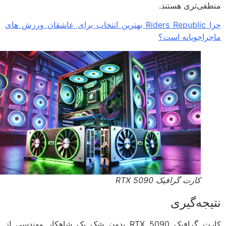
قی‌تری هستند.
چرا Riders Republic بهترین انتخاب برای عاشقان ورزش های
راجویانه است؟
کارت گرافیک RTX 5090
یجه‌گیری
کارت گرافیک RTX 5090 بدون شک یک شاهکار مهندسی از