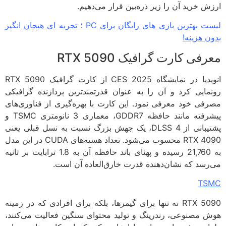
ش خرید آن را زیر ذره‌بین قرار می‌دهیم.
لیست بهترین بازی های رایگان برای PC ؛ تجربه ای هیجان انگیز
ن هزینه!
فی کارت گرافیک RTX 5090
انویدیا در نمایشگاه CES 2025 از کارت گرافیک RTX 5090
مایی کرد و آن را به عنوان قدرتمندترین پردازنده گرافیکی
فی خود معرفی نمود. این کارت با بهره‌گیری از فناوری‌های
پیشرفته مانند حافظه GDDR7، معماری 3 نانومتری TSMC و
پشتیبانی از DLSS 4، یک جهش بزرگ نسبت به نسل قبلی یعنی
RTX 4090 محسوب می‌شود. تعداد هسته‌های CUDA در این مدل
به 21,760 رسیده و پهنای باند حافظه آن به 1.8 ترابایت بر ثانیه
رسد که نشان‌دهنده قدرت خارق‌العاده آن است.
TS
RTX 5090 نه تنها برای گیمرها، بلکه برای افرادی که در زمینه
 مصنوعی، رندرینگ و تولید محتوای سنگین فعالیت می‌کنند،