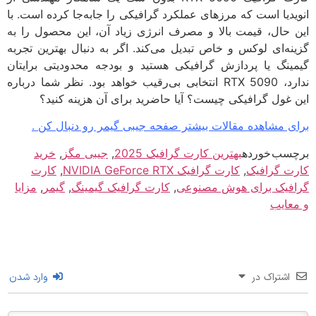
یدیا است که مرزهای عملکرد گرافیکی را جابه‌جا کرده است. با
 حال، قیمت بالا و مصرف انرژی زیاد آن، این محصول را به
نه‌ای لوکس و خاص تبدیل می‌کند. اگر به دنبال بهترین تجربه
ینگ یا پردازش گرافیکی هستید و بودجه محدودیتی برایتان
ندارد، RTX 5090 انتخابی بی‌رقیب خواهد بود. نظر شما درباره
 غول گرافیکی چیست؟ آیا حاضرید برای آن هزینه کنید؟
ی مشاهده مقالات بیشتر صفحه جیبی گیمر رو دنبال کن .
سب خورده
بهترین کارت گرافیک 2025
,
جیبی مگز
,
خرید
ت گرافیک
,
کارت گرافیک NVIDIA GeForce RTX
,
کارت
فیک برای هوش مصنوعی
,
کارت گرافیک گیمینگ
,
گیمر
,
مزایا
عایب
اشتراک در
وارد شدن