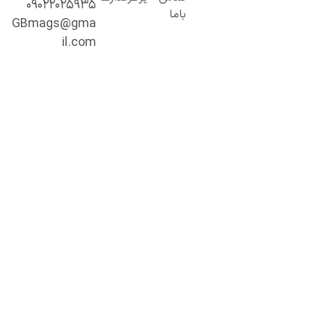
۰۹۰۲۲۰۲۵۹۳۵
خصصی و
باما
میق.
GBmags@gma
ا ما، دنیا را
il.com
هتر کشف کنید!
جیبی‌مگز»
مراه همیشگی
ما در مسیر
ادگیری، آگاهی
 تجربه‌های تازه
ست.
ینجا هر روز
رصت تازه‌ای
رای مطالعه،
شف و رشد
نتظر شماست.