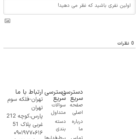
ظرات
دسترسی
دسترسی
ارتباط با ما
سریع
سریع
تهران-فلکه سوم
ک گام نو به
صفحه
سوالات
تهران
نیای اطلاعات؛
اصلی
متداول
پارس،کوچه 212
ز مطالب ساده
درباره
دسته
غربی پلاک 51
 کاربردی تا
ما
بندی
۰۹۰۱۹۷۷۰۶۱۶
حتوای
تماس
پرطرفدارها