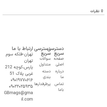
ظرات
دسترسی
دسترسی
ارتباط با ما
سریع
سریع
تهران-فلکه سوم
ک گام نو به
صفحه
سوالات
تهران
نیای اطلاعات؛
اصلی
متداول
پارس،کوچه 212
ز مطالب ساده
درباره
دسته
غربی پلاک 51
 کاربردی تا
ما
بندی
۰۹۰۱۹۷۷۰۶۱۶
حتوای
تماس
پرطرفدارها
۰۹۰۲۲۰۲۵۹۳۵
خصصی و
باما
میق.
GBmags@gma
ا ما، دنیا را
il.com
هتر کشف کنید!