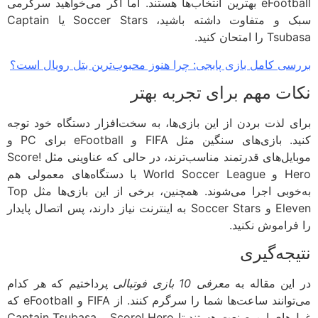
eFootball بهترین انتخاب‌ها هستند. اما اگر می‌خواهید سرگرمی
سبک و متفاوت داشته باشید، Soccer Stars یا Captain
را امتحان کنید.
سی کامل بازی پابجی: چرا هنوز محبوب‌ترین بتل رویال است؟
ات مهم برای تجربه بهتر
ی لذت بردن از این بازی‌ها، به سخت‌افزار دستگاه خود توجه
کنید. بازی‌های سنگین مثل FIFA و eFootball برای PC و
موبایل‌های قدرتمند مناسب‌ترند، در حالی که عناوینی مثل Score!
Hero و World Soccer League با دستگاه‌های معمولی هم
به‌خوبی اجرا می‌شوند. همچنین، برخی از این بازی‌ها مثل Top
Eleven و Soccer Stars به اینترنت نیاز دارند، پس اتصال پایدار
فراموش نکنید.
یجه‌گیری
این مقاله به
معرفی 10 بازی فوتبالی
پرداختیم که هر کدام
می‌توانند ساعت‌ها شما را سرگرم کنند. از FIFA و eFootball که
غول‌های این صنعت هستند تا Score! Hero و Captain Tsubasa