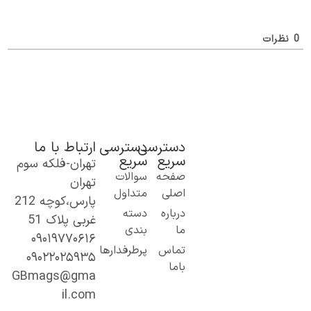
ظرات
دسترسی
دسترسی
ارتباط با ما
سریع
سریع
تهران-فلکه سوم
ک گام نو به
صفحه
سوالات
تهران
نیای اطلاعات؛
اصلی
متداول
پارس،کوچه 212
ز مطالب ساده
درباره
دسته
غربی پلاک 51
 کاربردی تا
ما
بندی
۰۹۰۱۹۷۷۰۶۱۶
حتوای
تماس
پرطرفدارها
۰۹۰۲۲۰۲۵۹۳۵
خصصی و
باما
میق.
GBmags@gma
ا ما، دنیا را
il.com
هتر کشف کنید!