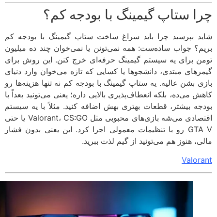
ا ستاپ گیمینگ با بودجه کم؟
د بپرسید چرا باید سراغ ساخت ستاپ گیمینگ با بودجه ‌کم
م؟ جواب ساده‌ست: همه نمی‌تونن یا نمی‌خوان چند ده میلیون
ن برای یه سیستم گیمینگ حرفه‌ای خرج کنن. این روش برای
رهای مبتدی، دانشجوها یا کسایی که تازه می‌خوان وارد دنیای
ی بشن عالیه. یه ستاپ گیمینگ با بودجه کم نه تنها هزینه‌ها رو
 می‌ده، بلکه انعطاف‌پذیری بالایی داره؛ یعنی می‌تونید بعداً با
جه بیشتر، قطعات بهتری بهش اضافه کنید. مثلاً با یه سیستم
اقتصادی می‌شه بازی‌های محبوبی مثل Valorant، CS:GO یا حتی
GTA V رو با تنظیمات معمولی اجرا کرد. این یعنی بدون فشار
ی، هنوز هم می‌تونید از گیم لذت ببرید.
Valor