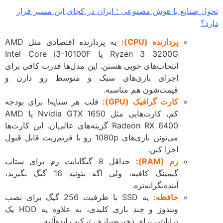
ل صنایع با هوش مصنوعی ؛ ایران در کجای این مسیر قرار
د؟
پردازنده (CPU):
یه پردازنده اقتصادی مثل AMD
Ryzen 3 3200G یا Intel Core i3-10100F
انتخاب‌های خوبی هستن. این مدل‌ها قدرت کافی برای
اجرای بازی‌های سبک و متوسط رو دارن و
قیمت‌شون هم مناسبه.
کارت گرافیک (GPU):
قلب هر ستاپه! برای بودجه
کم، کارت‌هایی مثل Nvidia GTX 1650 یا AMD
Radeon RX 6400 گزینه‌های عالی‌ان. این کارت‌ها
می‌تونن بازی‌های 1080p رو با فریم‌ریت قابل قبول
اجرا کنن.
رم (RAM):
حداقل 8 گیگابایت رم برای ستاپ
گیمینگ کافیه، ولی اگه بتونید 16 گیگ بگیرید،
آینده‌نگرانه‌تره.
حافظه:
یه SSD با ظرفیت 256 گیگ برای نصب
ویندوز و چند بازی کلیدی، به علاوه یه HDD یک
ترابایتی برای ذخیره‌سازی، ترکیب ایده‌آلیه.