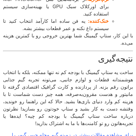
برای اورکلاک سبک GPU یا بهینه‌سازی سیستم
استفاده کنید.
خنک‌کننده:
یه فن ساده اما کارآمد انتخاب کنید تا
سیستم داغ نکنه و عمر قطعات بیشتر بشه.
این کار، ستاپ گیمینگ شما بهترین خروجی رو با کمترین هزینه
ده.
یجه‌گیری
ت یه ستاپ گیمینگ با بودجه کم نه تنها ممکنه، بلکه با انتخاب
مندانه قطعات و لوازم جانبی، می‌تونه تجربه گیم جذابی
تون رقم بزنه. از پردازنده و کارت گرافیک اقتصادی گرفته تا
یتور و هدست مقرون‌به‌صرفه، همه چیز دست شماست تا با
نه کم وارد دنیای بازی‌ها بشید. حالا که این راهنما رو خوندید،
شه دست به کار بشید و ستاپ خودتون رو بسازید! نظرتون
اره ساخت ستاپ گیمینگ با ‌بودجه کم چیه؟ ایده‌ها یا
ه‌هاتون رو تو کامنت‌ها با ما به اشتراک بذارید!
ی مشاهده مقالات بیشتر در زمینه گیم مجله جیبی گیمر را