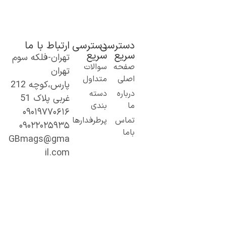
دسترسی
دسترسی
ارتباط با ما
سریع
سریع
تهران-فلکه سوم
ک گام نو به
صفحه
سوالات
تهران
نیای اطلاعات؛
اصلی
متداول
پارس،کوچه 212
ز مطالب ساده
درباره
دسته
غربی پلاک 51
 کاربردی تا
ما
بندی
۰۹۰۱۹۷۷۰۶۱۶
حتوای
تماس
پرطرفدارها
۰۹۰۲۲۰۲۵۹۳۵
خصصی و
باما
میق.
GBmags@gma
ا ما، دنیا را
il.com
هتر کشف کنید!
جیبی‌مگز»
مراه همیشگی
ما در مسیر
ادگیری، آگاهی
 تجربه‌های تازه