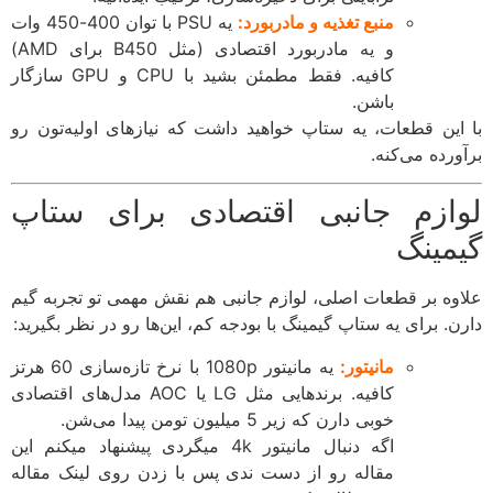
منبع تغذیه و مادربورد:
یه PSU با توان 400-450 وات
و یه مادربورد اقتصادی (مثل B450 برای AMD)
کافیه. فقط مطمئن بشید با CPU و GPU سازگار
باشن.
این قطعات، یه ستاپ خواهید داشت که نیازهای اولیه‌تون رو
ورده می‌کنه.
ازم جانبی اقتصادی برای ستاپ
مینگ
وه بر قطعات اصلی، لوازم جانبی هم نقش مهمی تو تجربه گیم
. برای یه ستاپ گیمینگ با ‌بودجه کم، این‌ها رو در نظر بگیرید:
مانیتور:
یه مانیتور 1080p با نرخ تازه‌سازی 60 هرتز
کافیه. برندهایی مثل LG یا AOC مدل‌های اقتصادی
خوبی دارن که زیر 5 میلیون تومن پیدا می‌شن.
اگه دنبال مانیتور 4k میگردی پیشنهاد میکنم این
مقاله رو از دست ندی پس با زدن روی لینک مقاله