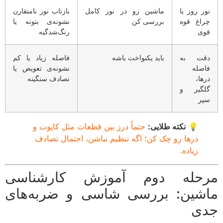
ور روز یا
ماشین رو در نور کامل
بازتاب نور نامتقارن
راغ قوه
بررسی کن
نشونه‌ی بتونه یا
وی
رنگ‌شدگیه
قت به
باید یکنواخت باشه
فاصله زیاد یا کم
اصله
نشونه‌ی تعویض یا
رها،
تصادف سنگینه
لگیر و
پر
💡
نکته طلایی:
حتماً درز بین قطعات مثل کاپوت و
درها رو چک کن؛ اگه تنظیم نباشن، احتمال تصادف
زیاده.
حله دوم آموزش کارشناسی
شین: بررسی شاسی و ضربه‌های
ی