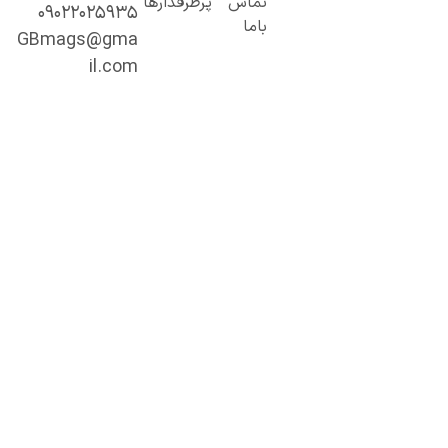
تماس
پرطرفدارها
۰۹۰۲۲۰۲۵۹۳۵
خصصی و
باما
میق.
GBmags@gma
ا ما، دنیا را
il.com
هتر کشف کنید!
جیبی‌مگز»
مراه همیشگی
ما در مسیر
ادگیری، آگاهی
 تجربه‌های تازه
ست.
ینجا هر روز
رصت تازه‌ای
رای مطالعه،
شف و رشد
نتظر شماست.