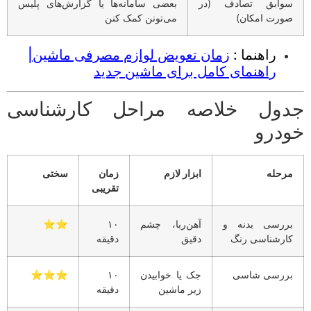
وابق تصادف (در
بعضی سامانه‌ها یا گزارش‌های پلیس
ورت امکان)
می‌تونن کمک کنن
راهنما :
زمان تعویض لوازم مصرفی ماشین|
راهنمای کامل برای ماشین جدید
ول خلاصه مراحل کارشناسی
درو
رحله
ابزار لازم
زمان
سختی
تقریبی
ررسی بدنه و
آهن‌ربا، چشم
۱۰
⭐️⭐️
ارشناسی رنگ
دقیق
دقیقه
ررسی شاسی
جک یا خوابیدن
۱۰
⭐️⭐️⭐️
زیر ماشین
دقیقه