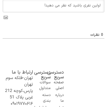
ظرات
دسترسی
دسترسی
ارتباط با ما
سریع
سریع
تهران-فلکه سوم
ک گام نو به
صفحه
سوالات
تهران
نیای اطلاعات؛
اصلی
متداول
پارس،کوچه 212
ز مطالب ساده
درباره
دسته
غربی پلاک 51
 کاربردی تا
ما
بندی
۰۹۰۱۹۷۷۰۶۱۶
حتوای