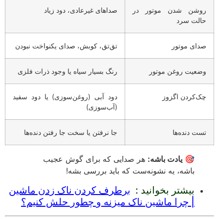
وشن شدن موتور در
صداهای غیرعادی، دود زیاد
الت سرد
دای موتور
تق‌تق، کوبش، صدای یکنواخت نبودن
ضعیت روغن موتور
رنگ بسیار سیاه یا وجود ذرات فلزی
ک‌کردن اگزوز
دود آبی (روغن‌سوزی) یا دود سفید
(آب‌سوزی)
ست دنده‌ها
جا نرفتن یا سخت جا رفتن دنده‌ها
🎯
یادت باشه:
هر صدایی که برای گوش عجیب
باشه، یه نشونه‌ست که باید بررسی بشه!
بیشتر بخوانید :
برطرف کردن ناک زدن ماشین
| چرا ماشین ناک میزنه و چطور حلش کنیم؟