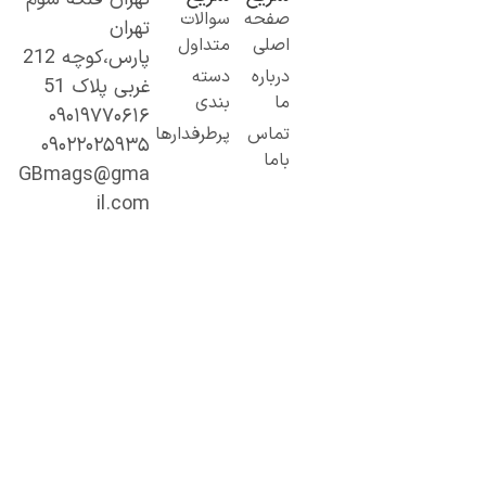
یک گام نو به
صفحه
سوالات
تهران
دنیای اطلاعات؛
اصلی
متداول
پارس،کوچه 212
از مطالب ساده
درباره
دسته
غربی پلاک 51
و کاربردی تا
ما
بندی
۰۹۰۱۹۷۷۰۶۱۶
محتوای
تماس
پرطرفدارها
۰۹۰۲۲۰۲۵۹۳۵
تخصصی و
باما
عمیق.
GBmags@gma
با ما، دنیا را
il.com
بهتر کشف کنید!
«جیبی‌مگز»
همراه همیشگی
شما در مسیر
یادگیری، آگاهی
و تجربه‌های تازه
است.
اینجا هر روز
فرصت تازه‌ای
برای مطالعه،
کشف و رشد