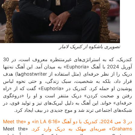
تصویری باشکوه از کنریک لامار
کندریک، که به استراتژی‌های غیرمنتظره معروف است، در 30
آوریل 2024 با آهنگ «Euphoria» به میدان آمد. این آهنگ نه‌تنها
دریک را از نظر حرفه‌ای (مثل استفاده از ghostwriterها) هدف
ر داد، بلکه به شخصیت، سبک زندگی، و حتی نحوه لباس
پوشیدن او حمله کرد. کندریک در «Euphoria» گفت که از «راه
ن و صحبت کردن» دریک متنفر است و او را «دروغگوی
ه‌ای» خواند. این آهنگ به دلیل لیریک‌های تیز و تولید قوی، در
ه‌های اجتماعی ترند شد و موج جدیدی در بیف ایجاد کرد.
در 3 می 2024، کندریک با دو آهنگ «6:16 in LA» و «Meet the
ه‌ای مهلک به دریک وارد کرد.
«Meet the