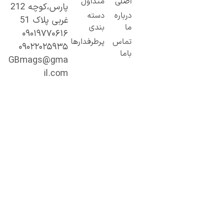
اصلی
متداول
پارس،کوچه 212
ز مطالب ساده
درباره
دسته
غربی پلاک 51
 کاربردی تا
ما
بندی
۰۹۰۱۹۷۷۰۶۱۶
حتوای
تماس
پرطرفدارها
۰۹۰۲۲۰۲۵۹۳۵
خصصی و
باما
میق.
GBmags@gma
ا ما، دنیا را
il.com
هتر کشف کنید!
جیبی‌مگز»
مراه همیشگی
ما در مسیر
ادگیری، آگاهی
 تجربه‌های تازه
ست.
ینجا هر روز
رصت تازه‌ای
رای مطالعه،
شف و رشد
نتظر شماست.