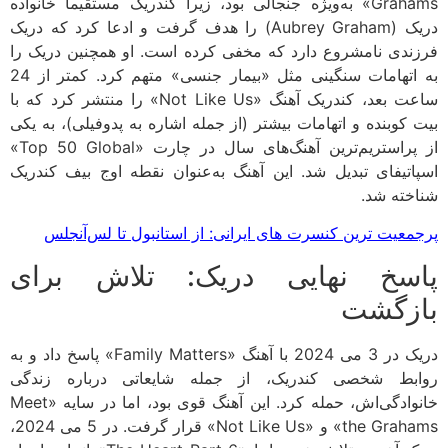
Grahams» به‌ویژه جنجالی بود، زیرا کندریک مستقیماً خانواده
دریک (Aubrey Graham) را هدف گرفت و ادعا کرد که دریک
ندی نامشروع دارد که مخفی کرده است. او همچنین دریک را
به اتهامات سنگینی مثل «بیمار جنسی» متهم کرد. کمتر از 24
ساعت بعد، کندریک آهنگ «Not Like Us» را منتشر کرد که با
 کوبنده و اتهامات بیشتر (از جمله اشاره به پدوفیلی)، به یکی
از پراستریم‌ترین آهنگ‌های سال در چارت «Top 50 Global»
اتیفای تبدیل شد. این آهنگ به‌عنوان نقطه اوج بیف کندریک
خته شد.
معیت ترین کنسرت های ایرانی: از استانبول تا لس‌آنجلس
سخ نهایی دریک: تلاش برای
زگشت
دریک در 3 می 2024 با آهنگ «Family Matters» پاسخ داد و به
بط شخصی کندریک، از جمله شایعاتی درباره زندگی
خانوادگی‌اش، حمله کرد. این آهنگ قوی بود، اما در سایه «Meet
the Grahams» و «Not Like Us» قرار گرفت. در 5 می 2024،