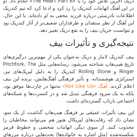
دریک آخرین تلاش خود را با «The Heart Part 6» انجام داد. او
این آهنگ اتهامات کندریک را رد کرد و ادعا کرد که تیم کندریک
اعات نادرستی درباره فرزند مخفی به او داده‌اند. با این حال،
 آهنگ از نظر منتقدان و طرفداران ضعیف‌تر از آثار کندریک بود
توانست جریان بیف را به نفع دریک تغییر دهد.
یجه‌گیری و تأثیرات بیف
 کندریک لامار و دریک به‌عنوان یکی از مهم‌ترین درگیری‌های
تاریخ هیپ‌هاپ شناخته می‌شود. رسانه‌هایی مثل Pitchfork، The
Ringer و Rolling Stone کندریک را به دلیل لیریک‌های تیز،
راتژی هوشمندانه، و تأثیر فرهنگی آهنگ‌هایش، برنده این بیف
ام کردند.
آهنگ «Not Like Us»
نه‌تنها در چارت‌ها موفق بود،
ه به یک سرود فرهنگی تبدیل شد و در کنسرت‌ها و شبکه‌های
ماعی بازتاب گسترده‌ای داشت.
 بیف تأثیرات عمیقی بر فرهنگ هیپ‌هاپ گذاشت. از یک سو،
ن داد که رقابت‌های لیریکال هنوز هم می‌توانند مخاطبان را
وب کنند. از سوی دیگر، اتهامات شخصی و خطوط قرمز
ته‌شده (مثل اشاره به خانواده‌ها) بحث‌هایی درباره مرزهای