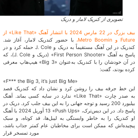
تصویری از کنریک لامار و دریک
بیف بزرگ در 22 مارس 2024 با انتشار آهنگ «Like That» از
Metro Boomi،
با حضور کندریک لامار، آغاز شد.
کندریک در این آهنگ مستقیماً به دریک و J. Cole حمله کرد و در
پاسخ به آهنگ «First Person Shooter» (دریک و J. Cole)، که
در آن خودشان را با کندریک به‌عنوان «Big 3» هیپ‌هاپ معرفی
ه بودند، گفت:
«F*** the Big 3, it’s just Big Me»
 خط جرقه بیف را روشن کرد و نشان داد که کندریک قصد
ندارد در سایه کسی بماند. آهنگ «Like That» به صدر چارت
بیلبورد 200 رسید و توجه جهانی را به این بیف جلب کرد. دریک در
13 آوریل 2024 با آهنگ «Push Ups» پاسخ داد. در این دیس‌ترک،
کندریک را به خاطر وابستگی به لیبل‌ها، قد کوتاه، و سبک
یده‌اش که ممکن است برای مخاطبان عام کمتر جذاب باشد،
مورد تمسخر قرار