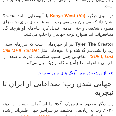
.
سوی دیگر،
Kanye West (Ye)
با آلبوم‌هایی مانند
Donda
ن داد که می‌توان موسیقی رپ را به عرصه‌ای برای تجربه‌های
وی، شخصی و حتی مذهبی تبدیل کرد. پیام‌های او هرچند گاه
اقض‌اند، اما همواره توجه جهانیان را جلب می‌کنند.
Tyler, The Crea
نیز از چهره‌هایی است که مرزهای سنتی
را پشت‌سر گذاشته و با آلبوم‌هایی مثل
Call Me If You Get
L
یا
IGOR
، مفاهیمی چون عشق، شکست، قدرت و ضعف را
زبانی شاعرانه، طنزآمیز و گاه تراژیک بیان می‌کند.
انی شدن رپ؛ صداهایی از ایران تا
جریه
دیگر محدود به نیویورک، آتلانتا یا لس‌آنجلس نیست. در دهه
۲۰۲۰، رپ به زبان‌های مختلف، در سراسر جهان طنین‌انداز شده