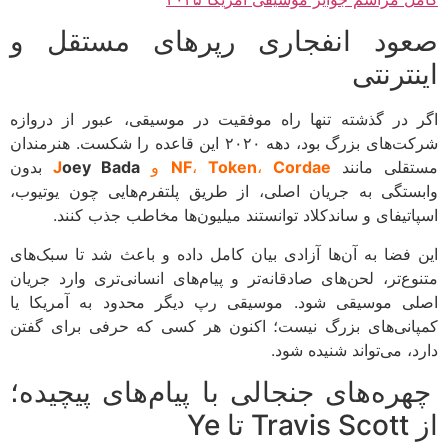
ود انفجاری رپرهای مستقل و
نترنتی
 در گذشته تنها راه موفقیت در موسیقی، عبور از دروازه
شرکت‌های بزرگ بود، دهه ۲۰۲۰ این قاعده را شکست. هنرمندان
قلی مانند
Cordae
،
Token
،
NF
و
oey Bada
J
بدون
ستگی به جریان اصلی، از طریق پلتفرم‌هایی چون یوتیوب،
اتیفای و ساندکلاد توانستند میلیون‌ها مخاطب جذب کنند.
 فضا به آن‌ها آزادی بیان کامل داده و باعث شد تا سبک‌های
وع‌تر، لحن‌های صادقانه‌تر و پیام‌های انسانی‌تری وارد جریان
ی موسیقی شود. موسیقی رپ دیگر محدود به آمریکا یا
انی‌های بزرگ نیست؛ اکنون هر کسی که حرفی برای گفتن
د، می‌تواند شنیده شود.
ره‌های جنجالی با پیام‌های پیچیده؛
 تا Ye