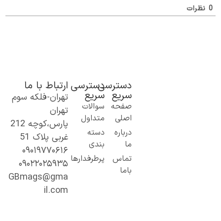
ظرات
دسترسی
دسترسی
ارتباط با ما
سریع
سریع
تهران-فلکه سوم
ک گام نو به
صفحه
سوالات
تهران
نیای اطلاعات؛
اصلی
متداول
پارس،کوچه 212
ز مطالب ساده
درباره
دسته
غربی پلاک 51
 کاربردی تا
ما
بندی
۰۹۰۱۹۷۷۰۶۱۶
حتوای
تماس
پرطرفدارها
۰۹۰۲۲۰۲۵۹۳۵
خصصی و
باما
میق.
GBmags@gma
ا ما، دنیا را
il.com
هتر کشف کنید!
جیبی‌مگز»