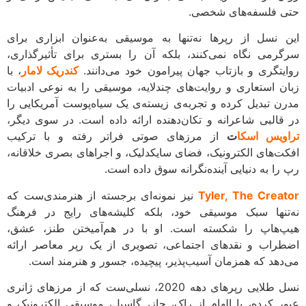
 فلسفه‌های شخصی.
 نسل از رپرها نه‌تنها به موسیقی به‌عنوان ابزاری برای
رمی نگاه نمی‌کنند، بلکه آن را بستری برای تأثیرگذاری،
یتگری و بازتاب جهان پیرامون خود می‌دانند.
کندریک لامار
، با
ن استعاری و روایت‌های چندلایه، موسیقی را به نوعی ادبیات
ن تبدیل کرده و تجربه‌ی زیسته‌ی یک سیاه‌پوست آمریکایی را
قالبی شاعرانه و تکان‌دهنده ارائه داده است. در سوی دیگر،
ویس اسکا
ت
از مرزهای صوتی فراتر رفته و با ترکیب
ت‌های الکترونیک، فضای سایکدلیک، و اجراهای بصری خلاقانه،
را به دنیایی آینده‌نگرانه سوق داده است.
Tyler, The Crea
نیز نمونه‌ای برجسته از هنرمندی‌ست که
تنها سبک موسیقی خود، بلکه کلیشه‌های رایج در فرهنگ
‌هاپ را شکسته است. او با در هم‌آمیختن طنز، عشق،
راب و نقدهای اجتماعی، تصویری از یک رپر معاصر ارائه
دهد که همزمان آسیب‌پذیر، پیچیده، جسور و هنرمند است.
نسل طلایی رپرهای دهه 2020، نسلی‌ست که از مرزهای ژانری
ر کرده، با الهام از راک، جاز، گاسپل، موسیقی الکترونیک و