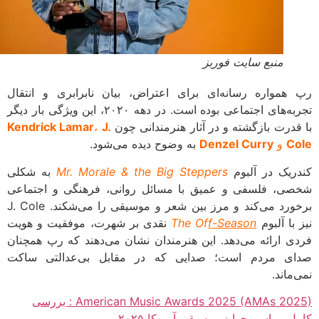
منبع سایت فوربز
همواره رسانه‌ای برای اعتراض، بیان نابرابری و انتقال
تجربه‌های اجتماعی بوده است. در دهه ۲۰۲۰، این ویژگی بار دیگر
قدرت بازگشته و در آثار هنرمندانی چون
J.
،
Kendrick Lamar
C
و
Denzel Curry
به وضوح دیده می‌شود.
ریک در آلبوم
Mr. Morale & the Big Steppers
به شکلی
ی، فلسفی و عمیق با مسائل روانی، فرهنگی و اجتماعی
برخورد می‌کند و مرز بین شعر و موسیقی را می‌شکند. J. Cole
با آلبوم
f-Season
The Of
نقدی بر شهرت، موفقیت و هویت
ی ارائه می‌دهد. این هنرمندان نشان می‌دهند که رپ همچنان
ی مردم است؛ صدایی که در مقابل بی‌عدالتی ساکت
ماند.
American Music Awards 2025 (AMAs 2025) : بررسی
ل مراسم جوایز موسیقی آمریکا ۲۰۲۵