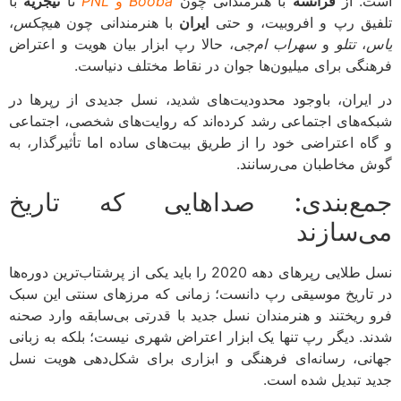
. از
فرانسه
با هنرمندانی چون
Booba
و
PNL
تا
نیجریه
با
یق رپ و افروبیت، و حتی
ایران
با هنرمندانی چون
هیچکس
،
،
تتلو
و
سهراب ام‌جی
، حالا رپ ابزار بیان هویت و اعتراض
نگی برای میلیون‌ها جوان در نقاط مختلف دنیاست.
ایران، باوجود محدودیت‌های شدید، نسل جدیدی از رپرها در
ه‌های اجتماعی رشد کرده‌اند که روایت‌های شخصی، اجتماعی
اه اعتراضی خود را از طریق بیت‌های ساده اما تأثیرگذار، به
 مخاطبان می‌رسانند.
ع‌بندی: صداهایی که تاریخ
‌سازند
نسل طلایی رپرهای دهه 2020 را باید یکی از پرشتاب‌ترین دوره‌ها
تاریخ موسیقی رپ دانست؛ زمانی که مرزهای سنتی این سبک
 ریختند و هنرمندان نسل جدید با قدرتی بی‌سابقه وارد صحنه
د. دیگر رپ تنها یک ابزار اعتراض شهری نیست؛ بلکه به زبانی
نی، رسانه‌ای فرهنگی و ابزاری برای شکل‌دهی هویت نسل
د تبدیل شده است.