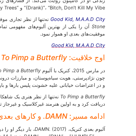
(Drank)”، “Bitch, Don’t Kill My Vibe” و “Money Trees” به موفقیت‌های تجاری بزرگی تبدیل شدند و صدای کنریک را به گوش میلیون‌ها نفر رساندند.
Good Kid, M.A.A.D City
نه‌تنها از نظر تجاری موفق بود (با فروش بیش از 1.7 میلیون نسخه 
Stone
آن را یکی از بهترین آلبوم‌های مفهومی تمام
موفقیت‌های بعدی او هموار نمود.
Good Kid, M.A.A.D City
اوج خلاقیت:
To Pimp a Butterfly
و
در مارس 2015، کنریک با آلبوم
o Pimp a Butterfly
و در اعتراضات خیابانی علیه خشونت پلیس بارها و با
To Pimp a Butterfly
دریافت کرد و به اولین هنرمند غیرکلاسیک و غیرجاز ت
ادامه مسیر:
DAMN.
و کارهای بعدی
آلبوم بعدی کنریک،
(2017)، بار دیگر او را در صدر جدول‌ها قرار داد. این آلبوم که رویکردی تجاری‌تر نسبت به
DAMN.