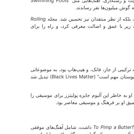
زندگی او در کامپتون روایت می‌کند؛ از فشارهای زندگی خیابانی و تأثیرات باندهای محلی گرفته تا تلاش برای یافتن هویت و رستگاری. آهنگ‌هایی مثل “Swimming Pools
Rolling
یک رپر با عمق و اصالت معرفی کرد، و راه را برای
 ترکیبی از جاز، فانک، و هیپ‌هاپ بود، به موضوعاتی
چون نژادپرستی، هویت سیاه‌پوستان، و مبارزات درونی می‌پرداخت. آهنگ “Alright” به سرود غیررسمی جنبش “جان سیاه‌پوستان مهم است” (Black Lives Matter) تبدیل شد
‌تنها از نظر هنری یک شاهکار بود، بلکه کنریک را به سطح جدیدی از اعتبار رساند. در سال 2018، او به خاطر این آلبوم جایزه پولیتزر برای موسیقی را
عمیق او بر فرهنگ و موسیقی معاصر بود.
To Pimp a Butterf
داشت، شامل آهنگ‌های موفقی