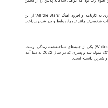
ها برنده شدند)، بلکه اولین آلبوم رپ بود که گواهی سه‌گانه پلاتین را از انجمن
را بر عهده گرفت که موفقیت دیگری به کارنامه او افزود. آهنگ “All the Stars” از این
ت شخصی‌تر مانند تروما، روابط و پدر شدن پرداخت
کنریک لامار زندگی شخصی‌اش را تا حد زیادی از دید عموم دور نگه داشته است، اما رابطه او با ویتنی آلفورد (Whitney Alford) یکی از جنبه‌های شناخته‌شده زندگی اوست.
این دو از دوران دبیرستان یکدیگر را می‌شناختند و در آوریل 2015 نامزد شدند. آن‌ها دو فرزند دارند: دختری که در سال 2019 متولد شد و پسری که در سال 2022 به دنیا آمد.
 و شیرین دانسته است.