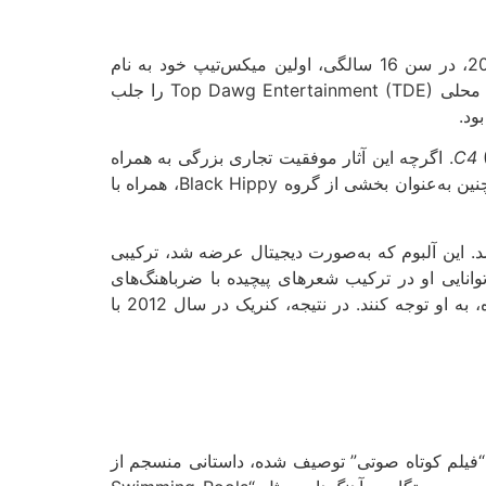
را منتشر کرد. این پروژه توجه شرکت محلی Top Dawg Entertainment (TDE) را جلب
C4
(2009). اگرچه این آثار موفقیت تجاری بزرگی به همراه
نداشتند، اما استعداد خام او را به نمایش گذاشتند و به او کمک کردند تا هواداران اولیه‌اش را پیدا کند. در این دوران، او همچنین به‌عنوان بخشی از گروه Black Hippy، همراه با
 این آلبوم که به‌صورت دیجیتال عرضه شد، ترکیبی
 و سبک رپ متمایز بود. آهنگ‌هایی مثل “HiiiPoWeR” و “Rigamortus” نشان‌دهنده توانایی او در ترکیب شعرهای پیچیده با ضرباهنگ‌های
نه‌تنها توجه هواداران را جلب کرد، بلکه باعث شد تا بزرگان صنعت موسیقی، از جمله دکتر دره، به او توجه کنند. در نتیجه، کنریک در سال 2012 با
 “فیلم کوتاه صوتی” توصیف شده، داستانی منسجم از