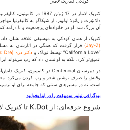
کودکی کندریک لامار
کنریک لامار در 17 ژوئن 7
داک‌وُرث و پائولا اولیور، از شیکاگو به کالیفرنیا م
آن بزرگ شد. او در خانواده‌ای پرجمعیت و با درآمد کم 
کنریک از همان کودکی به موسیقی علاقه نشان داد. 
(Jay-Z)
“California Love” توسط توپاک و
دکتر دره (Dr. Dre)
عمیق‌تر کرد، بلکه به او نشان داد که رپ می‌تواند ابز
در دبیرستان Centennial در کام
وقتش را صرف نوشتن شعر و رپ کردن می‌کرد. معلمان
است، نه در مسیرهای سنتی که جامعه برای او ترسیم 
بیوگرافی تیلور سوییفت را در اینا بخوانید
شروع حرفه‌ای: از K.Dot تا کنریک لامار