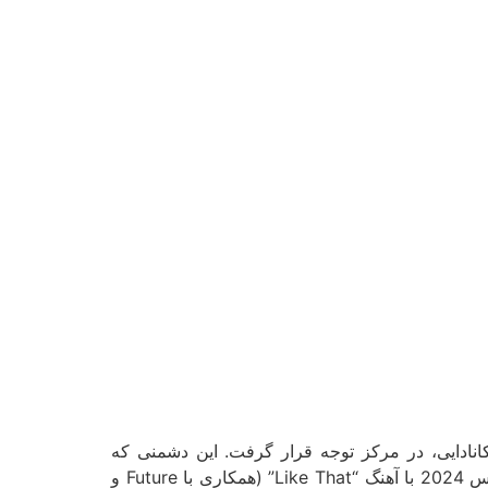
 بار دیگر به خاطر دعوای رپی طولانی‌مدتش با دریک (Drake)، رپر معروف کانادایی، در مرکز توجه قرار گرفت. این دشمنی که
ریشه‌هایش به سال 2013 و آهنگ “Control” (که کنریک در آن چندین رپر از جمله دریک را دیس کرد) برمی‌گردد، در مارس 2024 با آهنگ “Like That” (همکاری با Future و