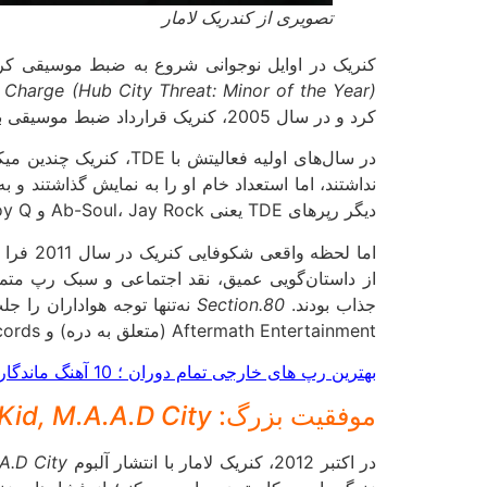
تصویری از کندریک لامار
کنریک در اوایل نوجوانی شروع به ضبط موسیقی کرد و با نام هنری “K.Dot” فعالیت خود را آغاز نمود. او در سال 2003، در 
Charge (Hub City Threat: Minor of the Year)
کرد و در سال 2005، کنریک قرارداد ضبط موسیقی با این لیبل امضا کرد. این همکاری نقطه عطفی در زندگی حرفه‌ای او بود.
در سال‌های اولیه فعالیتش با TDE، کنریک چندین میکس‌تیپ دیگر منتشر کرد، از جمله
دیگر رپرهای TDE یعنی Ab-Soul، Jay Rock و Schoolboy Q، فعالیت می‌کرد.
اما لحظه واقعی شکوفایی کنریک در سال 2011 فرا رسید، زمانی که اولین آلبوم مستقل او به نام
جذاب بودند.
Section.80
Aftermath Entertainment (متعلق به دره) و Interscope Records قرارداد امضا کرد.
بهترین رپ های خارجی تمام دوران ؛ 10 آهنگ ماندگار که نباید از دست بدهید
موفقیت بزرگ:
Kid, M.A.A.D City
در اکتبر 2012، کنریک لامار با انتشار آلبوم
A.D City