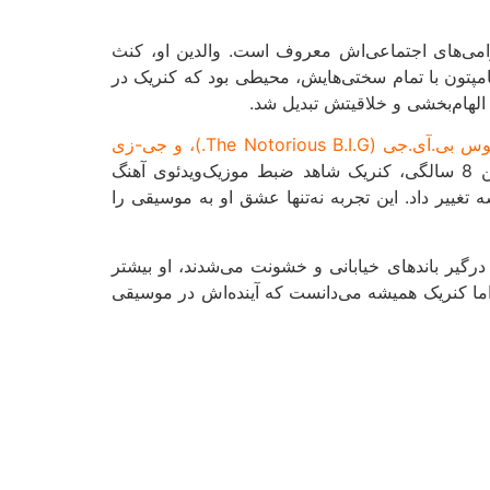
، فقر و ناآرامی‌های اجتماعی‌اش معروف است. والدین او، کنث
 کامپتون با تمام سختی‌هایش، محیطی بود که کنریک در
ی الهام‌بخشی و خلاقیتش تبدیل شد.
توپاک شکور (Tupac Shakur)، نوتوریوس بی.آی.جی (The Notorious B.I.G.)، و جی-زی
قرار گرفت که همگی در آثارشان به مسائل اجتماعی و زندگی در محله‌های فقیرنشین پرداخته بودند. در سن 8 سالگی، کنریک شاهد ضبط موزیک‌ویدئوی آهنگ
غییر داد. این تجربه نه‌تنها عشق او به موسیقی را
انش که درگیر باندهای خیابانی و خشونت می‌شدند، او بیشتر
ما کنریک همیشه می‌دانست که آینده‌اش در موسیقی