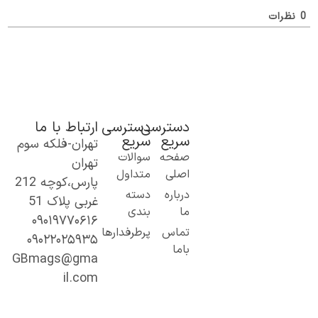
ظرات
دسترسی
دسترسی
ارتباط با ما
سریع
سریع
تهران-فلکه سوم
ک گام نو به
صفحه
سوالات
تهران
نیای اطلاعات؛
اصلی
متداول
پارس،کوچه 212
ز مطالب ساده
درباره
دسته
غربی پلاک 51
 کاربردی تا
ما
بندی
۰۹۰۱۹۷۷۰۶۱۶
حتوای
تماس
پرطرفدارها
۰۹۰۲۲۰۲۵۹۳۵
خصصی و
باما
میق.
GBmags@gma
ا ما، دنیا را
il.com
هتر کشف کنید!
جیبی‌مگز»