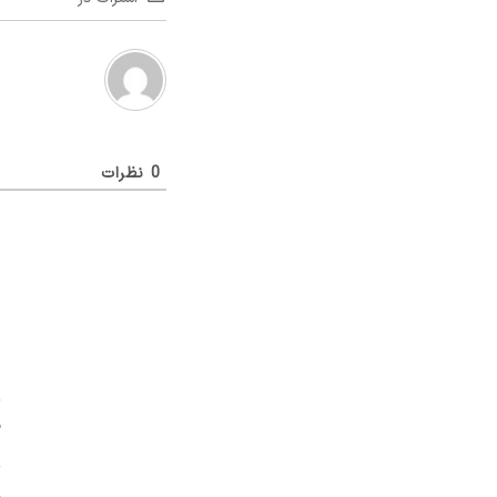
0
نظرات
د
یک گام نو به دنیای اطلاعات؛ از مطالب ساده و
ص
کاربردی تا محتوای تخصصی و عمیق.
با ما، دنیا را بهتر کشف کنید!
د
«جیبی‌مگز» همراه همیشگی شما در مسیر