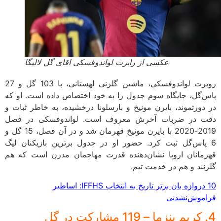
عکسی از رابرت لواندوفسکی اقای گل لالیگا
روبرت لواندوفسکی، ماشین گلزنی لهستانی، با 103 گل و 27
پاس‌گل، جایگاه سوم جدول را به خود اختصاص داده است. او که
در دورتموند، بایرن مونیخ و بارسلونا درخشیده، به خاطر ثبات و
دقت در ضربات آخرش معروف است. لواندوفسکی در فصل
2019-2020 با بایرن مونیخ قهرمان شد و در آن فصل، 15 گل و
6 پاس‌گل ثبت کرد. حضور او در جدول برترین بازیکنان لیگ
قهرمانان اروپا نشان‌دهنده قدرت مهاجمان مدرن است که هم
گلزنند و هم در خدمت تیم.
10 دروازه بان برتر تاریخ به انتخاب IFFHS: اساطیر
فراموش‌نشدنی
4. کریم بنزما – 119 مشارکت در گل