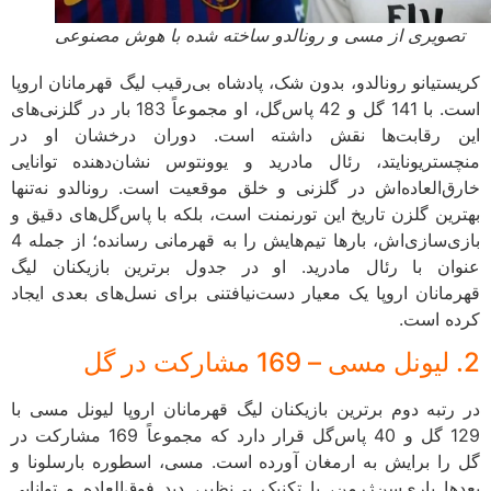
تصویری از مسی و رونالدو ساخته شده با هوش مصنوعی
کریستیانو رونالدو، بدون شک، پادشاه بی‌رقیب لیگ قهرمانان اروپا
است. با 141 گل و 42 پاس‌گل، او مجموعاً 183 بار در گلزنی‌های
این رقابت‌ها نقش داشته است. دوران درخشان او در
منچستریونایتد، رئال مادرید و یوونتوس نشان‌دهنده توانایی
خارق‌العاده‌اش در گلزنی و خلق موقعیت است. رونالدو نه‌تنها
بهترین گلزن تاریخ این تورنمنت است، بلکه با پاس‌گل‌های دقیق و
بازی‌سازی‌اش، بارها تیم‌هایش را به قهرمانی رسانده؛ از جمله 4
عنوان با رئال مادرید. او در جدول برترین بازیکنان لیگ
قهرمانان اروپا یک معیار دست‌نیافتنی برای نسل‌های بعدی ایجاد
کرده است.
2. لیونل مسی – 169 مشارکت در گل
در رتبه دوم برترین بازیکنان لیگ قهرمانان اروپا لیونل مسی با
129 گل و 40 پاس‌گل قرار دارد که مجموعاً 169 مشارکت در
گل را برایش به ارمغان آورده است. مسی، اسطوره بارسلونا و
بعدها پاری‌سن‌ژرمن، با تکنیک بی‌نظیر، دید فوق‌العاده و توانایی