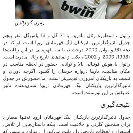
رایول گونزالس
رائول ، اسطوره رئال مادرید، با 71 گل و 16 پاس‌گل، نفر پنجم
جدول تاثیرگذارترین بازیکنان لیگ قهرمانان اروپا است. او که در
دهه 90 و اوایل 2000 درخشید، با سه قهرمانی در این رقابت‌ها
(1998، 2000 و 2002)، یکی از نمادهای تاریخ رئال مادرید است.
رائول با هوش فوتبالی بالا و توانایی حضور در لحظه مناسب در
مکان مناسب، بارها دروازه حریفان را گشود. اگرچه دوران او
نسبت به بازیکنان امروزی قدیمی‌تر است، اما حضورش در جدول
تاثیرگذارترین بازیکنان لیگ قهرمانان اروپا نشان‌دهنده تاثیر
عمیقش بر این تورنمنت است.
نتیجه‌گیری
جدول تاثیرگذارترین بازیکنان لیگ قهرمانان اروپا نه‌تنها معیاری
برای سنجش گلزنی و خلاقیت است، بلکه داستان‌هایی از تلاش،
استعداد و لحظات تاریخی را روایت می‌کند. از رونالدو و مسی که