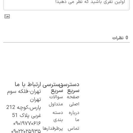
0
نظرات
دسترسی
دسترسی
ارتباط با ما
سریع
سریع
تهران-فلکه سوم
یک گام نو به
صفحه
سوالات
تهران
دنیای اطلاعات؛
اصلی
متداول
پارس،کوچه 212
از مطالب ساده
درباره
دسته
غربی پلاک 51
و کاربردی تا
ما
بندی
۰۹۰۱۹۷۷۰۶۱۶
محتوای
تماس
پرطرفدارها
۰۹۰۲۲۰۲۵۹۳۵
تخصصی و