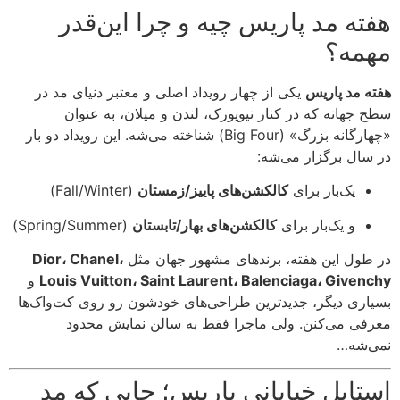
هفته مد پاریس چیه و چرا این‌قدر
مهمه؟
هفته مد پاریس
یکی از چهار رویداد اصلی و معتبر دنیای مد در
سطح جهانه که در کنار نیویورک، لندن و میلان، به عنوان
«چهارگانه بزرگ» (Big Four) شناخته می‌شه. این رویداد دو بار
در سال برگزار می‌شه:
یک‌بار برای
کالکشن‌های پاییز/زمستان
(Fall/Winter)
و یک‌بار برای
کالکشن‌های بهار/تابستان
(Spring/Summer)
در طول این هفته، برندهای مشهور جهان مثل
Dior، Chanel،
Louis Vuitton، Saint Laurent، Balenciaga، Givenchy
و
بسیاری دیگر، جدیدترین طراحی‌های خودشون رو روی کت‌واک‌ها
معرفی می‌کنن. ولی ماجرا فقط به سالن نمایش محدود
نمی‌شه…
استایل خیابانی پاریس؛ جایی که مد