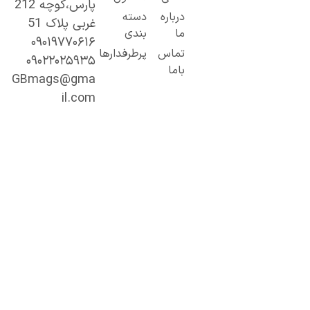
پارس،کوچه 212
از مطالب ساده
درباره
دسته
غربی پلاک 51
و کاربردی تا
ما
بندی
۰۹۰۱۹۷۷۰۶۱۶
محتوای
تماس
پرطرفدارها
۰۹۰۲۲۰۲۵۹۳۵
تخصصی و
باما
عمیق.
GBmags@gma
با ما، دنیا را
il.com
بهتر کشف کنید!
«جیبی‌مگز»
همراه همیشگی
شما در مسیر
یادگیری، آگاهی
و تجربه‌های تازه
است.
اینجا هر روز
فرصت تازه‌ای
برای مطالعه،
کشف و رشد
منتظر شماست.