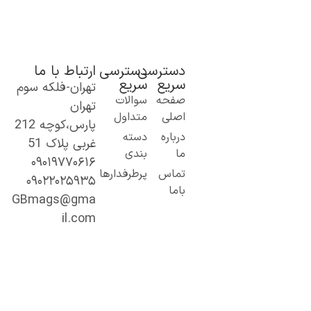
دسترسی
دسترسی
ارتباط با ما
سریع
سریع
تهران-فلکه سوم
ک گام نو به
صفحه
سوالات
تهران
نیای اطلاعات؛
اصلی
متداول
پارس،کوچه 212
ز مطالب ساده
درباره
دسته
غربی پلاک 51
 کاربردی تا
ما
بندی
۰۹۰۱۹۷۷۰۶۱۶
حتوای
تماس
پرطرفدارها
۰۹۰۲۲۰۲۵۹۳۵
خصصی و
باما
میق.
GBmags@gma
ا ما، دنیا را
il.com
هتر کشف کنید!
جیبی‌مگز»
مراه همیشگی
ما در مسیر
ادگیری، آگاهی