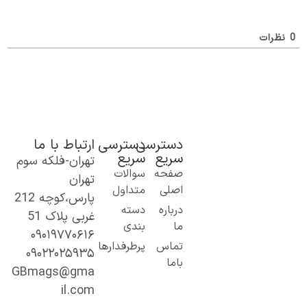
0
نظرات
دسترسی
دسترسی
ارتباط با ما
سریع
سریع
تهران-فلکه سوم
یک گام نو به
صفحه
سوالات
تهران
دنیای اطلاعات؛
اصلی
متداول
پارس،کوچه 212
از مطالب ساده
درباره
دسته
غربی پلاک 51
و کاربردی تا
ما
بندی
۰۹۰۱۹۷۷۰۶۱۶
محتوای
تماس
پرطرفدارها
۰۹۰۲۲۰۲۵۹۳۵
تخصصی و
باما
عمیق.
GBmags@gma
با ما، دنیا را
il.com
بهتر کشف کنید!