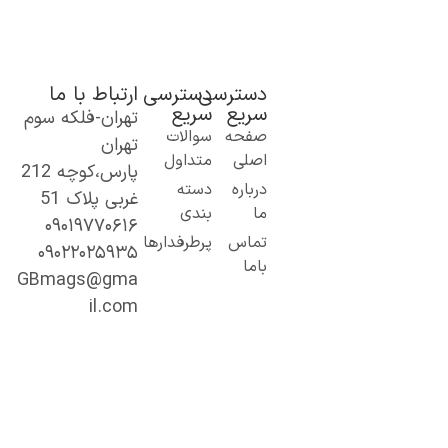
دسترسی
دسترسی
ارتباط با ما
سریع
سریع
تهران-فلکه سوم
ک گام نو به
صفحه
سوالات
تهران
نیای اطلاعات؛
اصلی
متداول
پارس،کوچه 212
ز مطالب ساده
درباره
دسته
غربی پلاک 51
 کاربردی تا
ما
بندی
۰۹۰۱۹۷۷۰۶۱۶
حتوای
تماس
پرطرفدارها
۰۹۰۲۲۰۲۵۹۳۵
خصصی و
باما
میق.
GBmags@gma
ا ما، دنیا را
il.com
هتر کشف کنید!
جیبی‌مگز»
مراه همیشگی
ما در مسیر
ادگیری، آگاهی
 تجربه‌های تازه