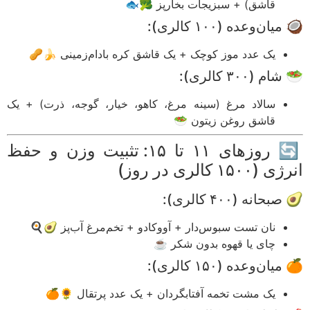
قاشق) + سبزیجات بخارپز 🥦🐟
ان‌وعده (۱۰۰ کالری):
یک عدد موز کوچک + یک قاشق کره بادام‌زمینی 🍌🥜
م (۳۰۰ کالری):
سالاد مرغ (سینه مرغ، کاهو، خیار، گوجه، ذرت) + یک
قاشق روغن زیتون 🥗
🔄 روزهای ۱۱ تا ۱۵: تثبیت وزن و حفظ
۱۵۰۰ کالری در روز)
حانه (۴۰۰ کالری):
نان تست سبوس‌دار + آووکادو + تخم‌مرغ آب‌پز 🥑🍳
چای یا قهوه بدون شکر ☕
ان‌وعده (۱۵۰ کالری):
یک مشت تخمه آفتابگردان + یک عدد پرتقال 🌻🍊