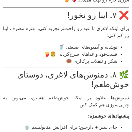
 رو نخور!
ی اینکه لاغری تا عید رو راحت‌تر تجربه کنی، بهتره مصرف اینا
کم کنی:
نوشابه و آبمیوه‌های صنعتی 🥤
فست‌فود و غذاهای سرخ‌کردنی 🍔🍟
شکر و تنقلات پرکالری 🍩
🌿 ۸. دمنوش‌های لاغری، دوستای
ش‌طعم!
وش‌ها علاوه بر اینکه خوش‌طعم هستن، می‌تونن به
ی‌سوزی هم کمک کنن.
نهاد‌های خوشمزه:
چای سبز + دارچین: برای افزایش متابولیسم 🍵