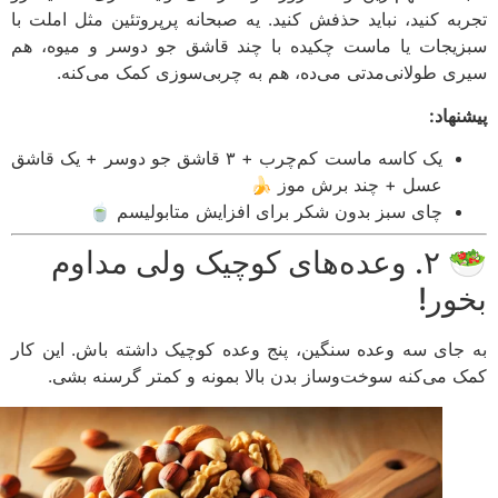
به کنید، نباید حذفش کنید. یه صبحانه پرپروتئین مثل املت با
یجات یا ماست چکیده با چند قاشق جو دوسر و میوه، هم
ی طولانی‌مدتی می‌ده، هم به چربی‌سوزی کمک می‌کنه.
هاد:
یک کاسه ماست کم‌چرب + ۳ قاشق جو دوسر + یک قاشق
عسل + چند برش موز 🍌
چای سبز بدون شکر برای افزایش متابولیسم 🍵
🥗 ۲. وعده‌های کوچیک ولی مداوم
ور!
جای سه وعده سنگین، پنج وعده کوچیک داشته باش. این کار
 می‌کنه سوخت‌وساز بدن بالا بمونه و کمتر گرسنه بشی.