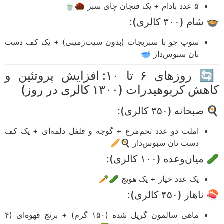
۵ عدد بادام + یک فنجان چای سبز 🌰🍵
م (۳۰۰ کالری):
سوپ جو با سبزیجات (بدون سیب‌زمینی) + یک کف دست
نان سبوس‌دار 🥣
🔄 روزهای ۶ تا ۱۰: افزایش پروتئین و
 کربوهیدرات (۱۳۰۰ کالری در روز)
حانه (۳۵۰ کالری):
املت دو عدد تخم‌مرغ + گوجه و فلفل دلمه‌ای + یک کف
دست نان سبوس‌دار 🍳🥖
ان‌وعده (۱۰۰ کالری):
یک عدد خیار + یک هویج 🥒🥕
ار (۴۵۰ کالری):
ماهی سالمون گریل شده (۱۵۰ گرم) + برنج قهوه‌ای (۴