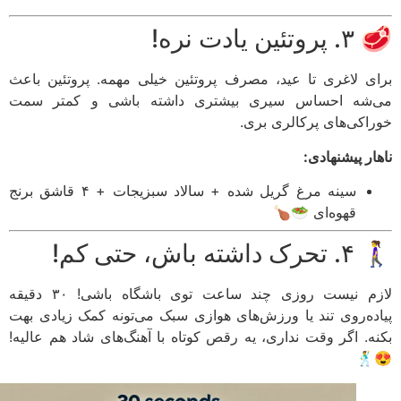
ین یادت نره!
ی لاغری تا عید، مصرف پروتئین خیلی مهمه. پروتئین باعث
شه احساس سیری بیشتری داشته باشی و کمتر سمت
اکی‌های پرکالری بری.
ر پیشنهادی:
سینه مرغ گریل شده + سالاد سبزیجات + ۴ قاشق برنج
قهوه‌ای 🥗🍗
شته باش، حتی کم!
لازم نیست روزی چند ساعت توی باشگاه باشی! ۳۰ دقیقه
ده‌روی تند یا ورزش‌های هوازی سبک می‌تونه کمک زیادی بهت
ه. اگر وقت نداری، یه رقص کوتاه با آهنگ‌های شاد هم عالیه!
😍