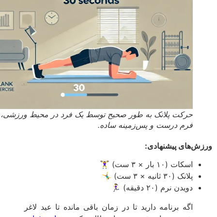
حرکت پلانک به طور صحیح توسط یک فرد در محیط ورزشی، با
فرم درست و پس‌زمینه ساده.
ش‌های پیشنهادی:
اسکات (۱۰ بار × ۳ ست) 🏋️‍♀️
پلانک (۳۰ ثانیه × ۳ ست) 🤸‍♂️
دویدن نرم (۲۰ دقیقه) 🏃‍♀️
اگه برنامه دارید تا در زمان باقی مانده تا عید لاغر