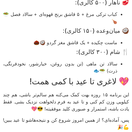
🥩 ناهار (۵۰۰ ک
کباب ترکی مرغ + ۵ قاشق برنج قهوه‌ای + سالاد فصل 🥗
🍗
🥥 میان‌وعده (۱۵۰ کا
ماست چکیده + یک قاشق مغز گردو 🥥🌰
🍴 شام (۳۰۰ کا
سالاد تن ماهی (تن بدون روغن، خیارشور، نخودفرنگی،
ذرت) 🥗🐟
💖 لاغری تا عید با کمی هم
این برنامه ۱۵ روزه بهت کمک می‌کنه هم سالم‌تر باشی، هم چند
کیلویی وزن کم کنی و تا عید به فرم دلخواهت نزدیک بشی. 
یادت باشه، استمرار و صبوری کلید موفقیته! 
پس، آماده‌ای؟ از همین امروز شروع کن و نتیجه‌هاشو تا عید بب
💪