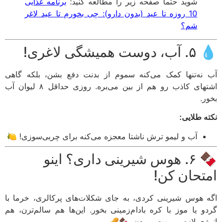
برنامه غذایی
شوید حتما صفحه زیر را مطالعه کنید:
10 روزه تا عید (بدون دارو): چی بخورم تا عید لاغر
شم؟
💧 ۵. آب، دوست
آب نه‌تنها کمک می‌کنه سموم از بدنت دفع بشن، بلکه گ
اشتهای کاذب رو هم از بین می‌بره. روزی حداقل ۸ لیوان آب
بخ
نکته طلا
آب و لیمو ترش ناشتا معجزه می‌کنه برای چربی‌سوزی! 🍋
🍫 ۶. هوس شیرینی داری؟ اینو
امتحان ک
اگه هوس شیرینی کردی، به جای شکلات‌های پرکالری، خرما
گردو یا موز با کره بادام‌زمینی بخور. این‌ها هم سالم‌ترن،
انرژی لازم رو بهت می‌دن. 