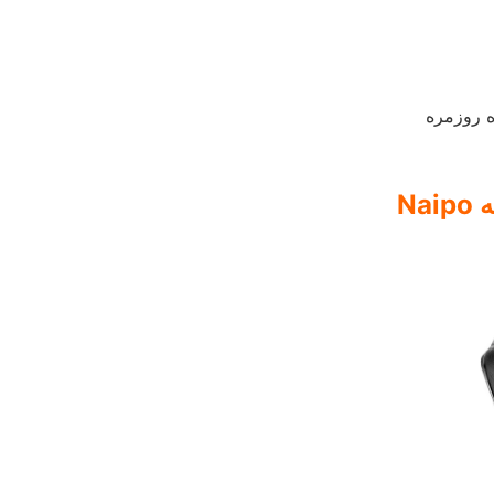
 روزمره
N