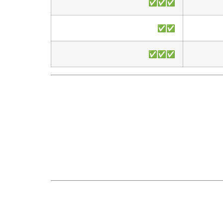
✅✅✅
✅✅
✅✅✅