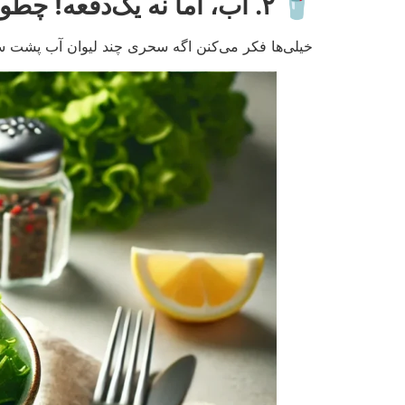
🥤
۲. آب، اما نه یک‌دفعه! چطور و چقدر آب بخورم؟ 💧
خیلی‌ها فکر می‌کنن اگه سحری چند لیوان آب پشت سر 