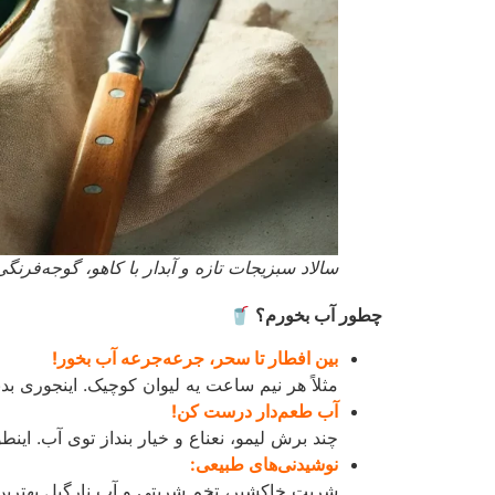
سالاد سبزیجات تازه و آبدار با کاهو، گوجه‌ف
چطور آب بخورم؟ 🥤
بین افطار تا سحر، جرعه‌جرعه آب بخور!
مثلاً هر نیم ساعت یه لیوان کوچیک. اینجوری 
آب طعم‌دار درست کن!
چند برش لیمو، نعناع و خیار بنداز توی آب. ا
نوشیدنی‌های طبیعی:
شربت خاکشیر، تخم شربتی و آب نارگیل بهترین 