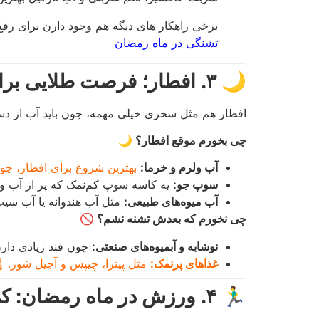
برخی راهکار های دیگه هم وجود دارن برای رفع
تشنگی در ماه رمضان
🌙
۳. افطار؛ فرصت طلایی برای رفع تشنگی! 🥤🌟
افطار هم مثل سحری خیلی مهمه، چون باید آب از دست
چی بخورم موقع افطار؟ 🌙
آب ولرم و خرما:
بهترین شروع برای افطار، چون
سوپ جو:
یه کاسه سوپ کم‌نمک که پر از آب و 
آب میوه‌های طبیعی:
مثل آب هندوانه یا آب سیب
چی نخورم که بعدش تشنه نشم؟ 🚫
نوشابه و آبمیوه‌های صنعتی:
چون قند زیادی دار
غذاهای پرنمک:
مثل پیتزا، چیپس و آجیل شور. 
🏃‍♂️
۴. ورزش در ماه رمضان: کی ورزش کنم که تشنه نشم؟ 🏋️‍♀️