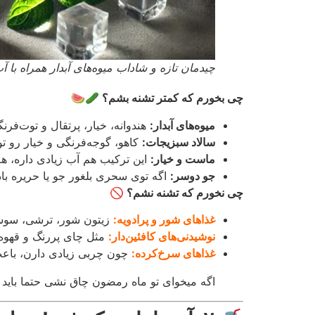
چیدمان تازه و شاداب میوه‌های آبدار همراه ب
چی بخورم که کمتر تشنه بشم؟ 🥒🍉
میوه‌های آبدار:
هندوانه، خیار، پرتقال و توت‌فرن
سالاد سبزیجات:
کاهو، گوجه‌فرنگی و خیار رو ت
ماست و خیار:
این ترکیب هم آب زیادی داره، ه
جو دوسر:
اگه توی سحری بلغور جو یا حریره با
چی نخورم که تشنه نشم؟ 🚫
غذاهای شور و پرادویه:
زیتون شور، ترشی، سوس
نوشیدنی‌های کافئین‌دار:
مثل چای پررنگ و قهو
غذاهای سرخ‌کرده:
چون چربی زیادی دارن، با
اگه میخوای تو ماه رمضون چاق نشی حتما باید