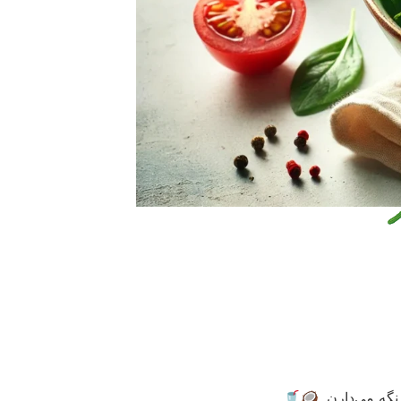
🥒
نگه می‌دارن. 🥥🥤