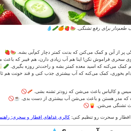
ا آب طعم‌دار برای رفع تشنگی. 🍉🍓🍊🥒💧
گی پر از آبن و کمک می‌کنن که بدنت کمتر دچار کم‌آبی بشه. 🍉🍓
وی سحری فراموش نکن! اینا هم آب زیادی دارن، هم فیبر که باعث م
م کمک می‌کنه که اسید معده کمتر بشه و راحت‌تر روزه بگیری. 🥒
دام بخوری، کمک می‌کنه که آب بیشتری جذب کنی و قند خونت هم ثاب
یس و کالباس باعث می‌شن که زودتر تشنه بشی. 🥓🚫
ه که مدر هستن و باعث می‌شن آب بیشتری از دست بدی. ☕🚫
عث تشنگی می‌شن. 🍟🚫
 افطار و سحرت رو تنظیم کنی:
کالری غذاهای افطار و سحری: راهنم