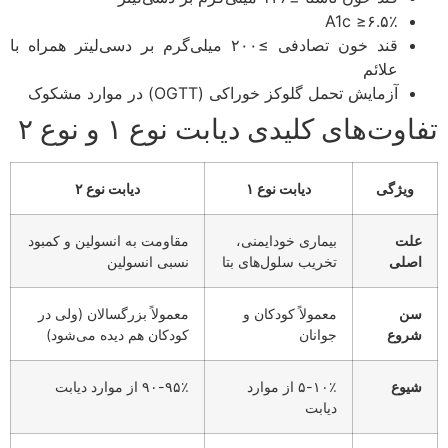
A1c ≥۶.۵٪
قند خون تصادفی ≥۲۰۰ میلی‌گرم بر دسی‌لیتر همراه با
علائم
آزمایش تحمل گلوکز خوراکی (OGTT) در موارد مشکوک
وت‌های کلیدی دیابت نوع ۱ و نوع ۲
ویژگی
دیابت نوع ۱
دیابت نوع ۲
لت
بیماری خودایمنی،
مقاومت به انسولین و کمبود
صلی
تخریب سلول‌های بتا
نسبی انسولین
ن
معمولاً کودکان و
معمولاً بزرگسالان (ولی در
روع
جوانان
کودکان هم دیده می‌شود)
یوع
۵-۱۰٪ از موارد
۹۰-۹۵٪ از موارد دیابت
دیابت