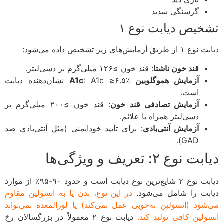
گرسنگی شدید
خیص دیابت نوع ۱
ریق آزمایش‌های زیر تشخیص داده می‌شود:
قند خون ناشتا
: قند خون ≥۱۲۶ میلی‌گرم بر دسی‌لیتر.
آزمایش هموگلوبین A1c
: A1c ≥۶.۵٪ نشان‌دهنده دیابت
است.
آزمایش تصادفی قند خون
: قند خون ≥۲۰۰ میلی‌گرم بر
دسی‌لیتر همراه با علائم.
آزمایش آنتی‌بادی
: برای تأیید خودایمنی (مثل آنتی‌بادی ضد
GAD).
 نوع ۲: تعریف و ویژگی‌ها
دیابت نوع ۲ شایع‌ترین نوع دیابت است و حدود ۹۰-۹۵٪ از موارد
بت را شامل می‌شود.
در این نوع، بدن یا به انسولین مقاوم
شود (انسولین به‌خوبی عمل نمی‌کند) یا لوزالمعده نمی‌تواند
ولین کافی تولید کند.
دیابت نوع ۲ معمولاً در بزرگسالان رخ