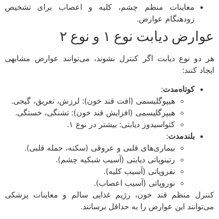
معاینات منظم چشم، کلیه و اعصاب برای تشخیص
زودهنگام عوارض.
رض دیابت نوع ۱ و نوع ۲
دو نوع دیابت اگر کنترل نشوند، می‌توانند عوارض مشابهی
د کنند:
کوتاه‌مدت
:
هیپوگلیسمی (افت قند خون): لرزش، تعریق، گیجی.
هیپرگلیسمی (افزایش قند خون): تشنگی، خستگی.
کتواسیدوز دیابتی: بیشتر در نوع ۱.
بلندمدت
:
بیماری‌های قلبی و عروقی (سکته، حمله قلبی).
رتینوپاتی دیابتی (آسیب شبکیه چشم).
نفروپاتی (آسیب کلیه).
نوروپاتی (آسیب اعصاب).
رل منظم قند خون، رژیم غذایی سالم و معاینات پزشکی
توانند این عوارض را به حداقل برسانند.