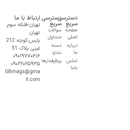
دسترسی
دسترسی
ارتباط با ما
سریع
سریع
تهران-فلکه سوم
ک گام نو به
صفحه
سوالات
تهران
نیای اطلاعات؛
اصلی
متداول
پارس،کوچه 212
ز مطالب ساده
درباره
دسته
غربی پلاک 51
 کاربردی تا
ما
بندی
۰۹۰۱۹۷۷۰۶۱۶
حتوای
تماس
پرطرفدارها
۰۹۰۲۲۰۲۵۹۳۵
خصصی و
باما
میق.
GBmags@gma
ا ما، دنیا را
il.com
هتر کشف کنید!
جیبی‌مگز»
مراه همیشگی
ما در مسیر
ادگیری، آگاهی
 تجربه‌های تازه
ست.