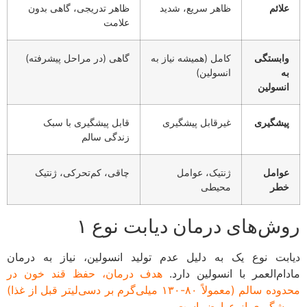
لائم
ظاهر سریع، شدید
ظاهر تدریجی، گاهی بدون
علامت
ابستگی
کامل (همیشه نیاز به
گاهی (در مراحل پیشرفته)
ه
انسولین)
نسولین
یشگیری
غیرقابل پیشگیری
قابل پیشگیری با سبک
زندگی سالم
وامل
ژنتیک، عوامل
چاقی، کم‌تحرکی، ژنتیک
طر
محیطی
ش‌های درمان دیابت نوع ۱
بت نوع یک به دلیل عدم تولید انسولین، نیاز به درمان
ام‌العمر با انسولین دارد.
هدف درمان، حفظ قند خون در
محدوده سالم (معمولاً ۸۰-۱۳۰ میلی‌گرم بر دسی‌لیتر قبل از غذا)
یشگیری از عوارض است.