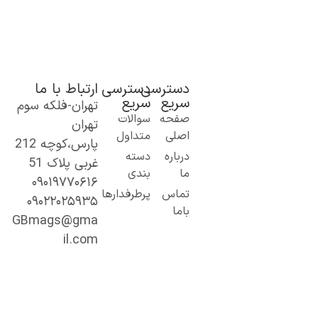
دسترسی
دسترسی
ارتباط با ما
سریع
سریع
تهران-فلکه سوم
ک گام نو به
صفحه
سوالات
تهران
نیای اطلاعات؛
اصلی
متداول
پارس،کوچه 212
ز مطالب ساده
درباره
دسته
غربی پلاک 51
 کاربردی تا
ما
بندی
۰۹۰۱۹۷۷۰۶۱۶
حتوای
تماس
پرطرفدارها
۰۹۰۲۲۰۲۵۹۳۵
خصصی و
باما
میق.
GBmags@gma
ا ما، دنیا را
il.com
هتر کشف کنید!
جیبی‌مگز»
مراه همیشگی
ما در مسیر