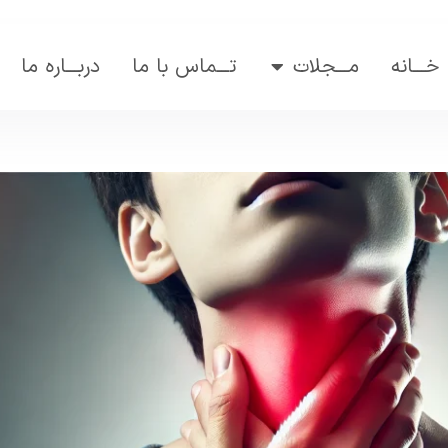
خـــانه
مـــجلات
تـــماس با ما
دربـــاره ما