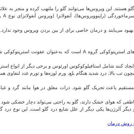
و هستند. این ویروس‌ها می‌توانند گلو را ملتهب کرده و منجر به عل
هبود می‌یابند و درمان خاصی برای از بین بردن ویروس وجود ندارد. 
گلودرد باکتریایی معمولاً ناشی از باکتری‌های استرپتوکوکی گروه A است
ا ایجاد کنند شامل استافیلوکوکوس اورئوس و برخی دیگر از انواع استرپ
مچون تب بالا، درد شدید هنگام بلع، ورم لوزه‌ها و تورم غدد لنفاوی ه
مستقیم باعث تحریک گلو شود. ذرات معلق در هوا مانند گرد و غبار، 
قی که هوای خشک دارند، گلو به راحتی می‌تواند دچار خشکی شود ک
 دیگر آلرژن‌ها یکی دیگر از علل شایع درد گلو است. این نوع درد گل