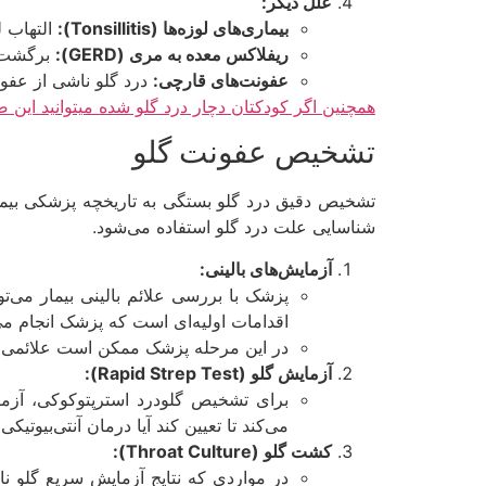
علل دیگر:
بیماری‌های لوزه‌ها (Tonsillitis):
التهاب ل
ریفلاکس معده به مری (GERD):
برگشت اس
عفونت‌های قارچی:
درد گلو ناشی از عفونت
همچنین اگر کودکتان دچار درد گلو شده میتوانید این صح
تشخیص عفونت گلو
تشخیص دقیق درد گلو بستگی به تاریخچه پزشکی بیم
شناسایی علت درد گلو استفاده می‌شود.
آزمایش‌های بالینی:
پزشک با بررسی علائم بالینی بیمار می‌تو
اقدامات اولیه‌ای است که پزشک انجام می
در این مرحله پزشک ممکن است علائمی مان
آزمایش گلو (Rapid Strep Test):
می‌کند تا تعیین کند آیا درمان آنتی‌بیوتیکی
کشت گلو (Throat Culture):
در مواردی که نتایج آزمایش سریع گلو ن