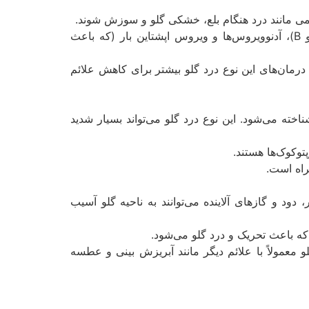
ائمی مانند درد هنگام بلع، خشکی گلو و سوزش شوند.
شایع‌ترین ویروس‌ها شامل ویروس‌های سرماخوردگی (راینوویروس‌ها)، آنفولانزا (ویروس آنفولانزای نوع A و B)، آدنوویروس‌ها و ویروس اپشتاین بار (که باعث
درمان‌های این نوع درد گلو بیشتر برای کاهش علائم
 که به‌عنوان عفونت استرپتوکوکی شناخته می‌شود. این نوع درد گلو می‌تواند بسیار شدید
توکوک‌ها هستند.
مراه است.
دود و گازهای آلاینده می‌توانند به ناحیه گلو آسیب
ه باعث تحریک و درد گلو می‌شود.
و معمولاً با علائم دیگر مانند آبریزش بینی و عطسه