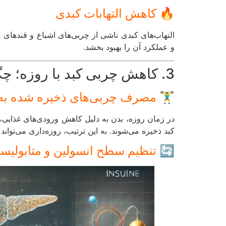
🔥 کاهش التهابات کبدی
دل کردن هورمون‌ها، باعث کاهش التهابات در کبد شود
و عملکرد آن را بهبود بخشد.
3. کاهش چربی کبد با روزه؛ چگونه ممکن است؟
چربی‌های ذخیره شده به عنوان انرژی
رژی تبدیل کند. این چربی‌ها معمولاً در ناحیه شکم و
وزه‌داری می‌تواند به کاهش تدریجی چربی کبد کمک کند.
 تنظیم سطح انسولین و متابولیسم