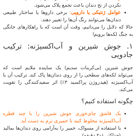
نکردن از نخ دندان باعث تجمع پلاک می‌شود.
عوامل ژنتیکی یا دارویی
:
برخی داروها یا ساختار طبیعی
دندان‌ها می‌توانند رنگ آن‌ها را تغییر دهند.
ا که دلایل را می‌دانیم، وقت آن است که با راهکارهای خانگی
نگ لکه‌ها برویم!
. جوش شیرین و آب‌اکسیژنه: ترکیب
دویی
 شیرین (بی‌کربنات سدیم) یک ساینده ملایم است که
تواند لکه‌های سطحی را از روی دندان‌ها پاک کند. ترکیب آن با
آب‌اکسیژنه (هیدروژن پراکسید ۳٪) اثر سفیدکنندگی را تقویت
کند.
نه استفاده کنیم؟
یک قاشق چای‌خوری جوش شیرین را با چند قطره
آب‌اکسیژنه مخلوط کنید تا خمیری نرم به دست آید.
با استفاده از مسواک، خمیر را به‌آرامی روی دندان‌ها بمالید
(حداکثر ۱-۲ دقیقه).