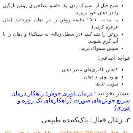
صبح قبل از مسواک زدن، یک قاشق غذاخوری روغن نارگیل
را در دهان خود بریزید.
به مدت ۱۰-۱۵ دقیقه روغن را در دهان بچرخانید (مثل
غرغره کردن).
روغن را تف کنید (در سطل زباله، نه سینک!) و دهان را با
آب گرم بشویید.
سپس مسواک بزنید.
ید اضافی:
کاهش باکتری‌های مضر دهان
بهبود بوی بد دهان
تقویت لثه‌ها
تر بخوانید :
درمان فوری جوش: راهکار درمان
ع جوش‌های صورت (راهکارهای یک روزه و
ری)
زغال فعال (Activated Charcoal) به دلیل خاصیت جذب بالای