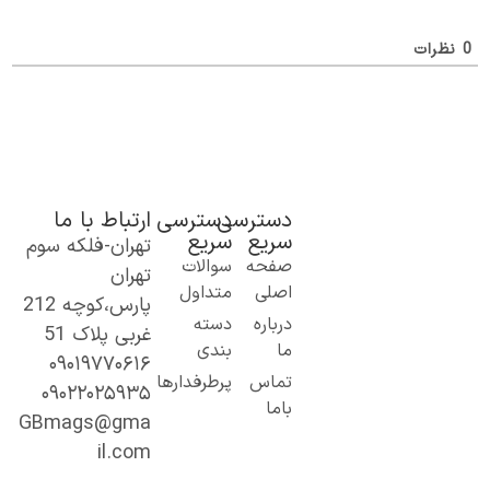
ظرات
دسترسی
دسترسی
ارتباط با ما
سریع
سریع
تهران-فلکه سوم
ک گام نو به
صفحه
سوالات
تهران
نیای اطلاعات؛
اصلی
متداول
پارس،کوچه 212
ز مطالب ساده
درباره
دسته
غربی پلاک 51
 کاربردی تا
ما
بندی
۰۹۰۱۹۷۷۰۶۱۶
حتوای
تماس
پرطرفدارها
۰۹۰۲۲۰۲۵۹۳۵
خصصی و
باما
میق.
GBmags@gma
ا ما، دنیا را
il.com
هتر کشف کنید!