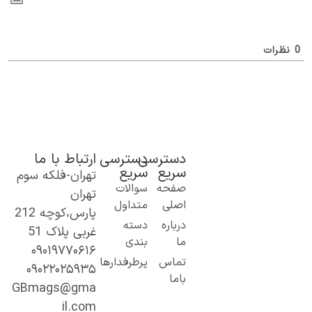
ظرات
دسترسی
دسترسی
ارتباط با ما
سریع
سریع
تهران-فلکه سوم
ک گام نو به
صفحه
سوالات
تهران
نیای اطلاعات؛
اصلی
متداول
پارس،کوچه 212
ز مطالب ساده
درباره
دسته
غربی پلاک 51
 کاربردی تا
ما
بندی
۰۹۰۱۹۷۷۰۶۱۶
حتوای
تماس
پرطرفدارها
۰۹۰۲۲۰۲۵۹۳۵
خصصی و
باما
میق.
GBmags@gma
ا ما، دنیا را
il.com