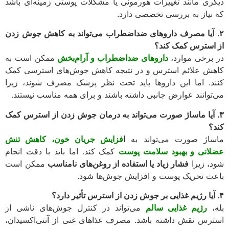
ری مانند تغییرات هورمونی یا مشکلات پوستی زمینه‌ای باشد
نیاز به بررسی تخصصی دارد.
 آیا مصرف داروهای ضداضطراب می‌تواند به کاهش جوش زدن
استرس کمک کند؟
برخی موارد،
داروهای ضداضطراب و آرام‌بخش
ممکن است به
ش علائم استرس و در نتیجه کاهش جوش‌های استرسی کمک
د. اما این داروها باید تحت نظر پزشک مصرف شوند، زیرا
توانند عوارض جانبی داشته باشند و برای همه مناسب نیستند.
 آیا ماساژ صورت می‌تواند به درمان جوش زدن از استرس کمک
؟
اژ صورت می‌تواند به
ا
فزایش جریان خون، کاهش تنش
انی و بهبود سلامت پوست
کمک کند. اما باید با دقت انجام
، زیرا
فشار زیاد یا استفاده از روغن‌های نامناسب
ممکن است
ث تحریک پوست و افزایش جوش‌ها شود.
،
رژیم غذایی سالم
می‌تواند در کنترل جوش‌های ناشی از
رس نقش داشته باشد. مصرف غذاهای غنی از آنتی‌اکسیدان،