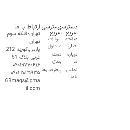
دسترسی
دسترسی
ارتباط با ما
سریع
سریع
تهران-فلکه سوم
ک گام نو به
صفحه
سوالات
تهران
نیای اطلاعات؛
اصلی
متداول
پارس،کوچه 212
ز مطالب ساده
درباره
دسته
غربی پلاک 51
 کاربردی تا
ما
بندی
۰۹۰۱۹۷۷۰۶۱۶
حتوای
تماس
پرطرفدارها
۰۹۰۲۲۰۲۵۹۳۵
خصصی و
باما
میق.
GBmags@gma
ا ما، دنیا را
il.com
هتر کشف کنید!
جیبی‌مگز»
مراه همیشگی
ما در مسیر
ادگیری، آگاهی
 تجربه‌های تازه