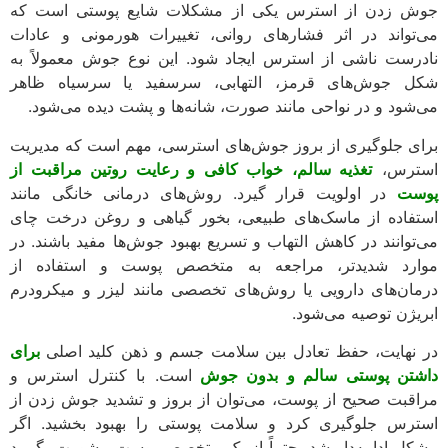
 زدن از استرس یکی از مشکلات شایع پوستی است که
تواند در اثر فشارهای روانی، تغییرات هورمونی و عادات
رست ناشی از استرس ایجاد شود. این نوع جوش معمولاً به
 جوش‌های قرمز، التهابی، سرسفید یا سرسیاه ظاهر
شود و در نواحی مانند صورت، شانه‌ها و پشت دیده می‌شود.
ی جلوگیری از بروز جوش‌های استرسی، مهم است که مدیریت
ترس،
تغذیه سالم، خواب کافی و رعایت روتین مراقبت از
ست
در اولویت قرار گیرد. روش‌های درمانی خانگی مانند
فاده از ماسک‌های طبیعی، بخور گیاهی و روغن درخت چای
توانند در کاهش التهاب و تسریع بهبود جوش‌ها مفید باشند. در
رد شدیدتر، مراجعه به متخصص پوست و استفاده از
ان‌های دارویی یا روش‌های تخصصی مانند لیزر و میکرودرم
یژن توصیه می‌شود.
نهایت، حفظ تعادل بین سلامت جسم و ذهن کلید اصلی
برای
تن پوستی سالم و بدون جوش
است. با کنترل استرس و
قبت صحیح از پوست، می‌توان از بروز و تشدید جوش زدن از
رس جلوگیری کرد و سلامت پوستی را بهبود بخشید. اگر
ل ادامه‌دار شد، حتماً از یک متخصص پوست مشورت بگیرید