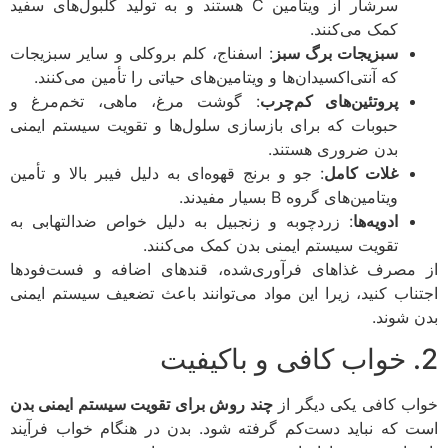
سرشار از ویتامین C هستند و به تولید گلبول‌های سفید
کمک می‌کنند.
سبزیجات برگ سبز
: اسفناج، کلم بروکلی و سایر سبزیجات
که آنتی‌اکسیدان‌ها و ویتامین‌های حیاتی را تأمین می‌کنند.
پروتئین‌های کم‌چرب
: گوشت مرغ، ماهی، تخم‌مرغ و
حبوبات که برای بازسازی سلول‌ها و تقویت سیستم ایمنی
بدن ضروری هستند.
غلات کامل
: جو و برنج قهوه‌ای به دلیل فیبر بالا و تأمین
ویتامین‌های گروه B بسیار مفیدند.
ادویه‌ها
: زردچوبه و زنجبیل به دلیل خواص ضدالتهابی به
تقویت سیستم ایمنی بدن کمک می‌کنند.
مصرف غذاهای فرآوری‌شده، قندهای اضافه و فست‌فودها
ناب کنید، زیرا این مواد می‌توانند باعث تضعیف سیستم ایمنی
 شوند.
ب کافی یکی دیگر از
چند روش برای تقویت سیستم ایمنی بدن
 که نباید دست‌کم گرفته شود. بدن در هنگام خواب فرآیند