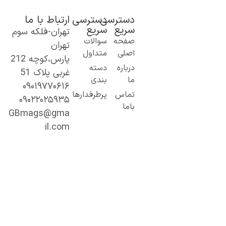
دسترسی
دسترسی
ارتباط با ما
سریع
سریع
تهران-فلکه سوم
ک گام نو به
صفحه
سوالات
تهران
نیای اطلاعات؛
اصلی
متداول
پارس،کوچه 212
ز مطالب ساده
درباره
دسته
غربی پلاک 51
 کاربردی تا
ما
بندی
۰۹۰۱۹۷۷۰۶۱۶
حتوای
تماس
پرطرفدارها
۰۹۰۲۲۰۲۵۹۳۵
خصصی و
باما
میق.
GBmags@gma
ا ما، دنیا را
il.com
هتر کشف کنید!
جیبی‌مگز»
مراه همیشگی
ما در مسیر
ادگیری، آگاهی
 تجربه‌های تازه
ست.
ینجا هر روز