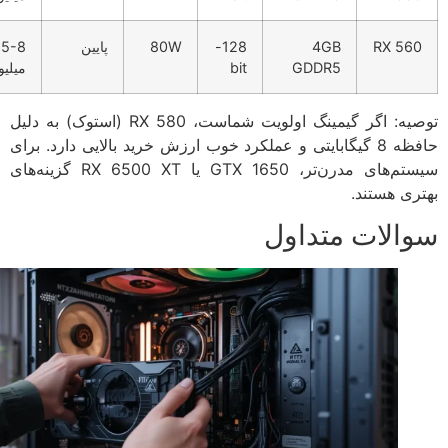
RX 56
4GB
128-
80W
پایین
6.5-8
GDDR5
bit
میلیون
توصیه: اگر گیمینگ اولویت شماست، RX 580 (استوک) به دلیل
حافظه 8 گیگابایتی و عملکرد خوب ارزش خرید بالایی دارد. برای
سیستم‌های مدرن‌تر، GTX 1650 یا RX 6500 XT گزینه‌های
ری هستند.
الات متداول