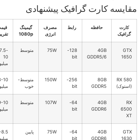
ایسه کارت گرافیک پیشنهادی
کارت
حافظه
رابط
مصرف
گیمینگ
قیمت
رافیک
انرژی
1080p
تقریبی
GT
4GB
128-
75W
متوسط
7.5-
10
bit
GDDR5/6
165
میلیون
RX 58
8GB
256-
150W
متوسط-
8-10
استوک)
GDDR5
bit
خوب
میلیون
R
4GB
64-
107W
متوسط
9-10
650
GDDR6
bit
میلیون
X
GT
4GB
64-
75W
پایین
7-8.5
163
GDDR6
bit
میلیون