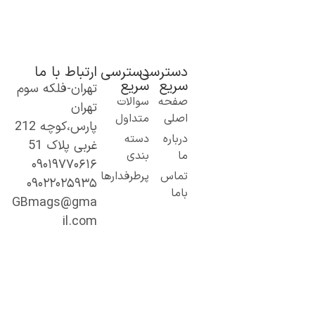
دسترسی
دسترسی
ارتباط با ما
سریع
سریع
تهران-فلکه سوم
ک گام نو به
صفحه
سوالات
تهران
نیای اطلاعات؛
اصلی
متداول
پارس،کوچه 212
ز مطالب ساده
درباره
دسته
غربی پلاک 51
 کاربردی تا
ما
بندی
۰۹۰۱۹۷۷۰۶۱۶
حتوای
تماس
پرطرفدارها
۰۹۰۲۲۰۲۵۹۳۵
خصصی و
باما
میق.
GBmags@gma
ا ما، دنیا را
il.com
هتر کشف کنید!
جیبی‌مگز»
مراه همیشگی
ما در مسیر
ادگیری، آگاهی