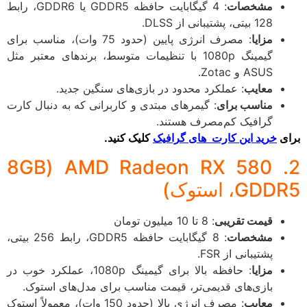
مشخصات
: 4 گیگابایت حافظه GDDR5 یا GDDR6، رابط
128 بیتی، پشتیبانی از DLSS.
مزایا
: مصرف انرژی پایین (حدود 75 وات)، مناسب برای
گیمینگ 1080p با تنظیمات متوسط، برندهای معتبر مثل
ASUS و Zotac.
معایب
: عملکرد محدود در بازی‌های سنگین جدید.
مناسب برای
: گیمرهای مبتدی و کاربرانی که به دنبال کارت
گرافیک کم‌مصرف هستند.
ی
خرید این کارت های گرافیک
کلیک کنید.
2. AMD Radeon RX 580 (8GB
GD، استوک)
قیمت تقریبی
: 8 تا 10 میلیون تومان
مشخصات
: 8 گیگابایت حافظه GDDR5، رابط 256 بیتی،
پشتیبانی از FSR.
مزایا
: حافظه بالا برای گیمینگ 1080p، عملکرد خوب در
بازی‌های قدیمی‌تر، قیمت مناسب برای مدل‌های استوک.
معایب
: مصرف انرژی بالا (حدود 150 وات)، معمولاً استوک