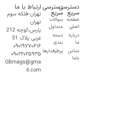
دسترسی
دسترسی
ارتباط با ما
سریع
سریع
تهران-فلکه سوم
ک گام نو به
صفحه
سوالات
تهران
نیای اطلاعات؛
اصلی
متداول
پارس،کوچه 212
ز مطالب ساده
درباره
دسته
غربی پلاک 51
 کاربردی تا
ما
بندی
۰۹۰۱۹۷۷۰۶۱۶
حتوای
تماس
پرطرفدارها
۰۹۰۲۲۰۲۵۹۳۵
خصصی و
باما
میق.
GBmags@gma
ا ما، دنیا را
il.com
هتر کشف کنید!
جیبی‌مگز»
مراه همیشگی
ما در مسیر
ادگیری، آگاهی
 تجربه‌های تازه
ست.
ینجا هر روز
رصت تازه‌ای