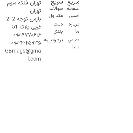
سریع
سریع
تهران-فلکه سوم
ک گام نو به
صفحه
سوالات
تهران
نیای اطلاعات؛
اصلی
متداول
پارس،کوچه 212
ز مطالب ساده
درباره
دسته
غربی پلاک 51
 کاربردی تا
ما
بندی
۰۹۰۱۹۷۷۰۶۱۶
حتوای
تماس
پرطرفدارها
۰۹۰۲۲۰۲۵۹۳۵
خصصی و
باما
میق.
GBmags@gma
ا ما، دنیا را
il.com
هتر کشف کنید!
جیبی‌مگز»
مراه همیشگی
ما در مسیر
ادگیری، آگاهی
 تجربه‌های تازه
ست.
ینجا هر روز
رصت تازه‌ای
رای مطالعه،