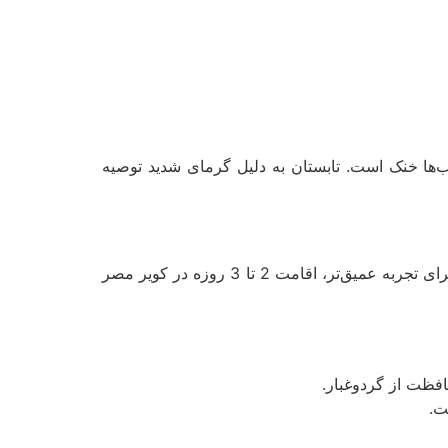
شب‌ها خنک است. تابستان به دلیل گرمای شدید توصیه
سفرهای کویری معمولاً 1 تا 3 روز طول می‌کشند. برای تورهای یک‌روزه، کویرهای نزدیک شهرها مثل مرنجاب مناسب‌اند. برای تجربه عمیق‌تر، اقامت 2 تا 3 روزه در کویر مصر
افظت از گردوغبار.