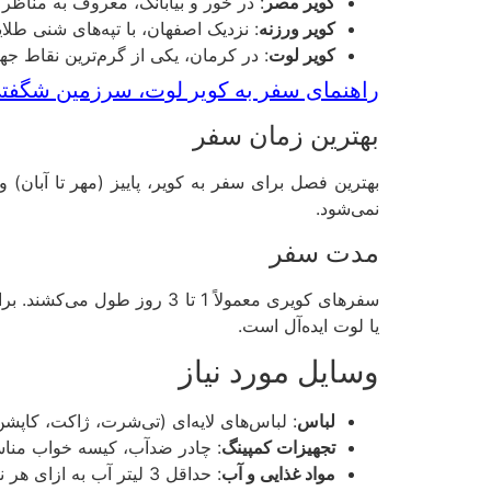
کویر مصر
: در خور و بیابانک، معروف به مناظر 
کویر ورزنه
: نزدیک اصفهان، با تپه‌های شنی طل
کویر لوت
: در کرمان، یکی از گرم‌ترین نقاط جها
راهنمای سفر به کویر لوت، سرزمین شگفتی‌ها
بهترین زمان سفر
بهترین فصل برای سفر به کویر، پاییز (مهر تا آبان)
نمی‌شود.
مدت سفر
یا لوت ایده‌آل است.
وسایل مورد نیاز
لباس
: لباس‌های لایه‌ای (تی‌شرت، ژاکت، کاپش
تجهیزات کمپینگ
: چادر ضدآب، کیسه خواب مناسب دمای پایین (5 تا 10 درجه سانتی‌گرا
مواد غذایی و آب
: حداقل 3 لیتر آب به ازای هر نفر در روز، غذاهای کنسروی، آجیل، میوه خشک.