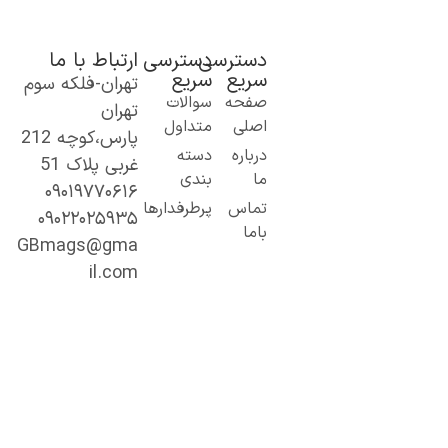
دسترسی
دسترسی
ارتباط با ما
سریع
سریع
تهران-فلکه سوم
ک گام نو به
صفحه
سوالات
تهران
نیای اطلاعات؛
اصلی
متداول
پارس،کوچه 212
ز مطالب ساده
درباره
دسته
غربی پلاک 51
 کاربردی تا
ما
بندی
۰۹۰۱۹۷۷۰۶۱۶
حتوای
تماس
پرطرفدارها
۰۹۰۲۲۰۲۵۹۳۵
خصصی و
باما
میق.
GBmags@gma
ا ما، دنیا را
il.com
هتر کشف کنید!
جیبی‌مگز»
مراه همیشگی
ما در مسیر
ادگیری، آگاهی
 تجربه‌های تازه
ست.